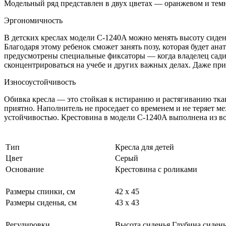
Модельный ряд представлен в двух цветах — оранжевом и тем
Эргономичность
В детских креслах модели C-1240A можно менять высоту сидень
Благодаря этому ребенок сможет занять позу, которая будет а
предусмотрены специальные фиксаторы — когда владелец садитс
сконцентрироваться на учебе и других важных делах. Даже пр
Износоустойчивость
Обивка кресла — это стойкая к истиранию и растягиванию тка
приятно. Наполнитель не проседает со временем и не теряет м
устойчивостью. Крестовина в модели C-1240A выполнена из во
Тип
Кресла для детей
Цвет
Серый
Основание
Крестовина с роликами
Размеры спинки, см
42 х 45
Размеры сиденья, см
43 х 43
Регулировки
Высота сиденья Глубина сиден