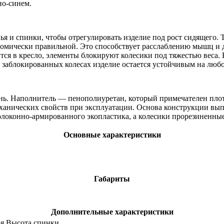
но-синем.
я и спинки, чтобы отрегулировать изделие под рост сидящего. Т
натомически правильной. Это способствует расслаблению мышц и 
я в кресло, элементы блокируют колесики под тяжестью веса. Бл
и заблокированных колесах изделие остается устойчивым на люб
нь. Наполнитель — пенополиуретан, который примечателен плотн
еханических свойств при эксплуатации. Основа конструкции выпо
локонно-армированного экопластика, а колесики прорезиненные
Основные характеристики
Габариты
Дополнительные характеристики
ья Высота спинки