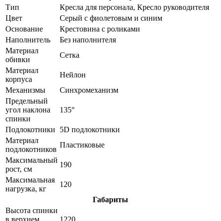
Тип
Кресла для персонала, Кресло руководителя
Цвет
Серый с фиолетовым и синим
Основание
Крестовина с роликами
Наполнитель
Без наполнителя
Материал
Сетка
обивки
Материал
Нейлон
корпуса
Механизмы
Синхромеханизм
Предельный
угол наклона
135°
спинки
Подлокотники
5D подлокотники
Материал
Пластиковые
подлокотников
Максимальный
190
рост, см
Максимальная
120
нагрузка, кг
Габариты
Высота спинки
в верхнем
1220