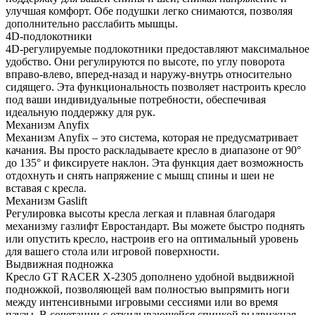
улучшая комфорт. Обе подушки легко снимаются, позволяя
дополнительно расслабить мышцы.
4D-подлокотники
4D-регулируемые подлокотники предоставляют максимальное
удобство. Они регулируются по высоте, по углу поворота
вправо-влево, вперед-назад и наружу-внутрь относительно
сидящего. Эта функциональность позволяет настроить кресло
под ваши индивидуальные потребности, обеспечивая
идеальную поддержку для рук.
Механизм Anyfix
Механизм Anyfix – это система, которая не предусматривает
качания. Вы просто раскладываете кресло в диапазоне от 90°
до 135° и фиксируете наклон. Эта функция дает возможность
отдохнуть и снять напряжение с мышц спины и шеи не
вставая с кресла.
Механизм Gaslift
Регулировка высоты кресла легкая и плавная благодаря
механизму газлифт Евростандарт. Вы можете быстро поднять
или опустить кресло, настроив его на оптимальный уровень
для вашего стола или игровой поверхности.
Выдвижная подножка
Кресло GT RACER X-2305 дополнено удобной выдвижной
подножкой, позволяющей вам полностью выпрямить ноги
между интенсивными игровыми сессиями или во время
паузы. В сочетании с откидывающейся спинкой выдвижная