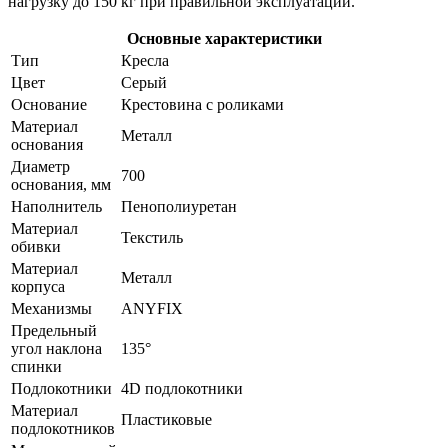
нагрузку до 150 кг при правильной эксплуатации.
Основные характеристики
Тип
Кресла
Цвет
Серый
Основание
Крестовина с роликами
Материал
Металл
основания
Диаметр
700
основания, мм
Наполнитель
Пенополиуретан
Материал
Текстиль
обивки
Материал
Металл
корпуса
Механизмы
ANYFIX
Предельный
угол наклона
135°
спинки
Подлокотники
4D подлокотники
Материал
Пластиковые
подлокотников