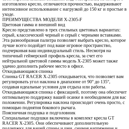
изготовлено кресло, отличаются прочностью, выдерживают
интенсивное использование с нагрузкой до 150 кг и простые в
уходе.
ПРЕИМУЩЕСТВА МОДЕЛИ X-2305-F
Цветовая гамма и внешний вид
Кресло представлено в трех стильных цветовых вариантах:
серый, классический черный и серый с черными вставками.
Эта разнообразная палитра позволяет выбрать кресло, которое
лучше всего подойдет под ваше игровое пространство,
подчеркивая ваш индивидуальный стиль. Несмотря на
типичный геймерский профиль кресла, за счет его
нейтральной цветовой гаммы модель Х-2305 может также
удачно дополнить рабочее место в офисе.
Откидывающаяся спинка
Спинка GT RACER X-2305 откидывается, что позволяет вам
регулировать угол наклона в диапазоне от 90° до 135°,
создавая идеальные условия для отдыха или работы.
Откидывающаяся спинка с фиксацией, поэтому она обеспечит
оптимальную поддержку вашей осанке в необходимом для вас
положении. Регулировка наклона происходит очень просто, с
помощью поднятия бокового рычага.
Поясничная подушка и подголовник
Специальные подушки включены в комплект кресла GT
RACER X-2305. Они обеспечивают дополнительную
поддержку для вашей спины и шеи, снимая напряжение и