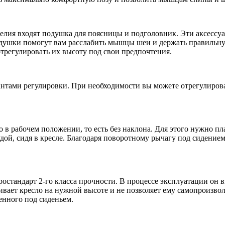
делия входят подушка для поясницы и подголовник. Эти аксесс
одушки помогут вам расслабить мышцы шеи и держать правильну
трегулировать их высоту под свои предпочтения.
тами регулировки. При необходимости вы можете отрегулировать
 в рабочем положении, то есть без наклона. Для этого нужно п
дой, сидя в кресле. Благодаря поворотному рычагу под сидением
тандарт 2-го класса прочности. В процессе эксплуатации он вы
ает кресло на нужной высоте и не позволяет ему самопроизволь
нного под сиденьем.