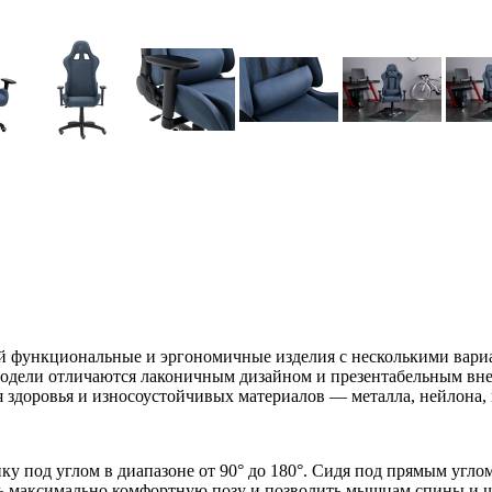
й функциональные и эргономичные изделия с несколькими вариа
одели отличаются лаконичным дизайном и презентабельным вне
я здоровья и износоустойчивых материалов — металла, нейлона, 
у под углом в диапазоне от 90° до 180°. Сидя под прямым углом
ь максимально комфортную позу и позволить мышцам спины и ше