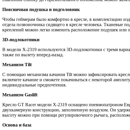
Поясничная подушка и подголовник
Чтобы геймерам было комфортно в кресле, в комплектацию из
отдела позвоночника сидящего в кресле человека. Тканевые п
креплений можно легко изменить расположение подушек или о
3D-подлокотники
В модели X-2319 используются 3D-подлокотники с тремя вариан
также по вылету вперед-назад.
Механизм Tilt
С помощью механизма качания Tilt можно зафиксировать кресло
включите качание и сможете покачиваться с некоторой амплиту
индивидуальные предпочтения.
Механизм Gaslift
Кресло GT Racer модели X-2319 оснащено пневмопатроном Еврос
двухкамерную конструкцию, заполненную воздухом. Он удержив
высоту можно при помощи регулировочного рычага, расположе
Основа и база