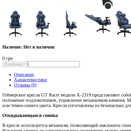
Наличие: Нет в наличии
0 грн
В корзину
Описание
Характеристики
Отзывы (0)
Геймерские кресла GT Racer модели X-2319 представляют собо
положение подлокотников, управление механизмом качания. М
или темно-синего цвета. Кресла изготовлены из безопасных дл
Откидывающаяся спинка
В кресле используется механизм, позволяющий наклонить спинк
Наклонив спинку до горизонтального положения, можно занят