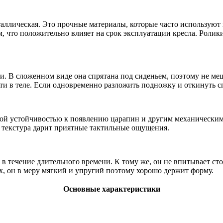
металлическая. Это прочные материалы, которые часто использую
 что положительно влияет на срок эксплуатации кресла. Ролики
. В сложенном виде она спрятана под сиденьем, поэтому не ме
ости в теле. Если одновременно разложить подножку и откинуть с
окой устойчивостью к появлению царапин и другим механическим
я текстура дарит приятные тактильные ощущения.
в течение длительного времени. К тому же, он не впитывает ст
ах, он в меру мягкий и упругий поэтому хорошо держит форму.
Основные характеристики