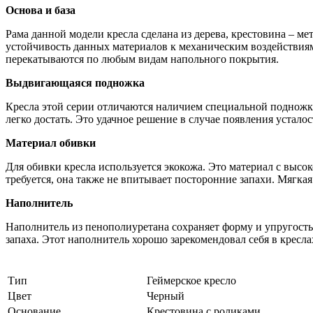
Основа и база
Рама данной модели кресла сделана из дерева, крестовина – 
устойчивость данных материалов к механическим воздействиям,
перекатываются по любым видам напольного покрытия.
Выдвигающаяся подножка
Кресла этой серии отличаются наличием специальной подножки
легко достать. Это удачное решение в случае появления устал
Материал обивки
Для обивки кресла используется экокожа. Это материал с выс
требуется, она также не впитывает посторонние запахи. Мягка
Наполнитель
Наполнитель из пенополиуретана сохраняет форму и упругость 
запаха. Этот наполнитель хорошо зарекомендовал себя в кресл
Тип
Геймерское кресло
Цвет
Черный
Основание
Крестовина с роликами