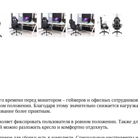
ого времени перед монитором – геймеров и офисных сотрудников
ом положении. Благодаря этому значительно снижается нагрузка
зование более приятным.
зволяет фиксировать пользователя в ровном положении. Также д
ой можно разложить кресло и комфортно отдохнуть.
одимое для сборки есть в комплекте. Специальные инструменты 