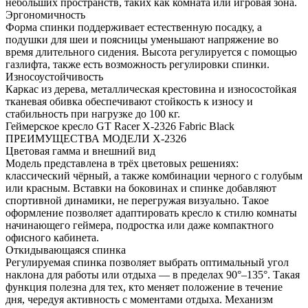
небольших пространств, таких как комната или игровая зона.
Эргономичность
Форма спинки поддерживает естественную посадку, а
подушки для шеи и поясницы уменьшают напряжение во
время длительного сидения. Высота регулируется с помощью
газлифта, также есть возможность регулировки спинки.
Износоустойчивость
Каркас из дерева, металлическая крестовина и износостойкая
тканевая обивка обеспечивают стойкость к износу и
стабильность при нагрузке до 100 кг.
Геймерское кресло GT Racer X-2326 Fabric Black
ПРЕИМУЩЕСТВА МОДЕЛИ X-2326
Цветовая гамма и внешний вид
Модель представлена в трёх цветовых решениях:
классический чёрный, а также комбинации черного с голубым
или красным. Вставки на боковинах и спинке добавляют
спортивной динамики, не перегружая визуально. Такое
оформление позволяет адаптировать кресло к стилю комнаты
начинающего геймера, подростка или даже компактного
офисного кабинета.
Откидывающаяся спинка
Регулируемая спинка позволяет выбрать оптимальный угол
наклона для работы или отдыха — в пределах 90°–135°. Такая
функция полезна для тех, кто меняет положение в течение
дня, чередуя активность с моментами отдыха. Механизм