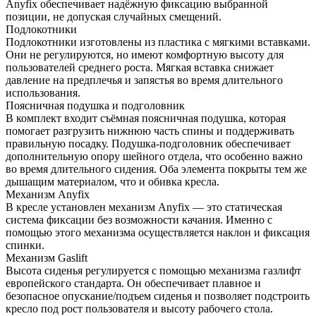
Anyfix обеспечивает надёжную фиксацию выбранной
позиции, не допуская случайных смещений.
Подлокотники
Подлокотники изготовлены из пластика с мягкими вставками.
Они не регулируются, но имеют комфортную высоту для
пользователей среднего роста. Мягкая вставка снижает
давление на предплечья и запястья во время длительного
использования.
Поясничная подушка и подголовник
В комплект входит съёмная поясничная подушка, которая
помогает разгрузить нижнюю часть спины и поддерживать
правильную посадку. Подушка-подголовник обеспечивает
дополнительную опору шейного отдела, что особенно важно
во время длительного сидения. Оба элемента покрыты тем же
дышащим материалом, что и обивка кресла.
Механизм Anyfix
В кресле установлен механизм Anyfix — это статическая
система фиксации без возможности качания. Именно с
помощью этого механизма осуществляется наклон и фиксация
спинки.
Механизм Gaslift
Высота сиденья регулируется с помощью механизма газлифт
европейского стандарта. Он обеспечивает плавное и
безопасное опускание/подъем сиденья и позволяет подстроить
кресло под рост пользователя и высоту рабочего стола.