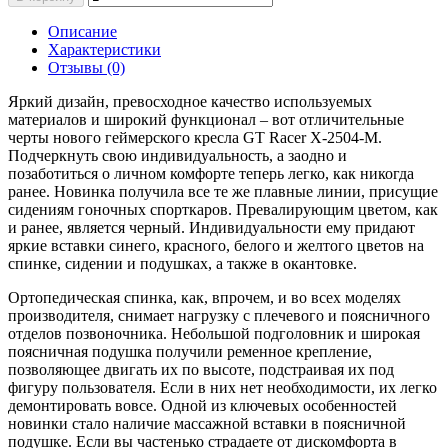
Описание
Характеристики
Отзывы (0)
Яркий дизайн, превосходное качество используемых
материалов и широкий функционал – вот отличительные
черты нового геймерского кресла GT Racer X-2504-M.
Подчеркнуть свою индивидуальность, а заодно и
позаботиться о личном комфорте теперь легко, как никогда
ранее. Новинка получила все те же плавные линии, присущие
сидениям гоночных спорткаров. Превалирующим цветом, как
и ранее, является черный. Индивидуальности ему придают
яркие вставки синего, красного, белого и желтого цветов на
спинке, сидении и подушках, а также в окантовке.
Ортопедическая спинка, как, впрочем, и во всех моделях
производителя, снимает нагрузку с плечевого и поясничного
отделов позвоночника. Небольшой подголовник и широкая
поясничная подушка получили ременное крепление,
позволяющее двигать их по высоте, подстраивая их под
фигуру пользователя. Если в них нет необходимости, их легко
демонтировать вовсе. Одной из ключевых особенностей
новинки стало наличие массажной вставки в поясничной
подушке. Если вы частенько страдаете от дискомфорта в