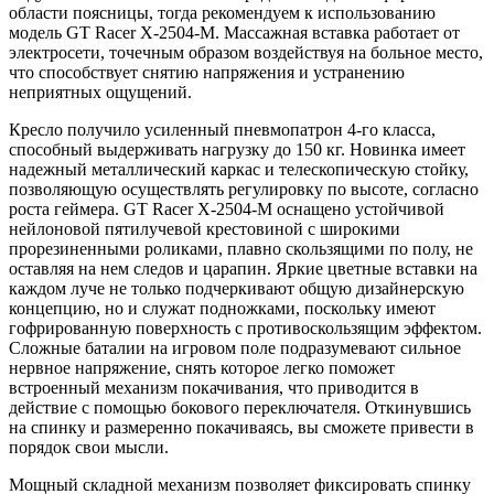
области поясницы, тогда рекомендуем к использованию
модель GT Racer X-2504-M. Массажная вставка работает от
электросети, точечным образом воздействуя на больное место,
что способствует снятию напряжения и устранению
неприятных ощущений.
Кресло получило усиленный пневмопатрон 4-го класса,
способный выдерживать нагрузку до 150 кг. Новинка имеет
надежный металлический каркас и телескопическую стойку,
позволяющую осуществлять регулировку по высоте, согласно
роста геймера. GT Racer X-2504-M оснащено устойчивой
нейлоновой пятилучевой крестовиной с широкими
прорезиненными роликами, плавно скользящими по полу, не
оставляя на нем следов и царапин. Яркие цветные вставки на
каждом луче не только подчеркивают общую дизайнерскую
концепцию, но и служат подножками, поскольку имеют
гофрированную поверхность с противоскользящим эффектом.
Сложные баталии на игровом поле подразумевают сильное
нервное напряжение, снять которое легко поможет
встроенный механизм покачивания, что приводится в
действие с помощью бокового переключателя. Откинувшись
на спинку и размеренно покачиваясь, вы сможете привести в
порядок свои мысли.
Мощный складной механизм позволяет фиксировать спинку