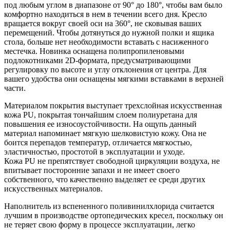
под любым углом в диапазоне от 90° до 180°, чтобы вам было
комфортно находиться в нем в течении всего дня. Кресло
вращается вокруг своей оси на 360°, не сковывая ваших
перемещений. Чтобы дотянуться до нужной полки и ящика
стола, больше нет необходимости вставать с насиженного
местечка. Новинка оснащена полипропиленовыми
подлокотниками 2D-формата, предусматривающими
регулировку по высоте и углу отклонения от центра. Для
вашего удобства они оснащены мягкими вставками в верхней
части.
Материалом покрытия выступает трехслойная искусственная
кожа PU, покрытая тончайшим слоем полиуретана для
повышения ее износоустойчивости. На ощупь данный
материал напоминает мягкую шелковистую кожу. Она не
боится перепадов температур, отличается мягкостью,
эластичностью, простотой в эксплуатации и уходе.
Кожа PU не препятствует свободной циркуляции воздуха, не
впитывает посторонние запахи и не имеет своего
собственного, что качественно выделяет ее среди других
искусственных материалов.
Наполнитель из вспененного поливинилхлорида считается
лучшим в производстве ортопедических кресел, поскольку он
не теряет свою форму в процессе эксплуатации, легко