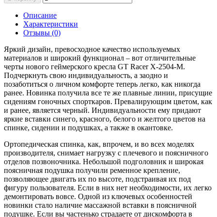
Описание
Характеристики
Отзывы (0)
Яркий дизайн, превосходное качество используемых
материалов и широкий функционал – вот отличительные
черты нового геймерского кресла GT Racer X-2504-M.
Подчеркнуть свою индивидуальность, а заодно и
позаботиться о личном комфорте теперь легко, как никогда
ранее. Новинка получила все те же плавные линии, присущие
сидениям гоночных спорткаров. Превалирующим цветом, как
и ранее, является черный. Индивидуальности ему придают
яркие вставки синего, красного, белого и желтого цветов на
спинке, сидении и подушках, а также в окантовке.
Ортопедическая спинка, как, впрочем, и во всех моделях
производителя, снимает нагрузку с плечевого и поясничного
отделов позвоночника. Небольшой подголовник и широкая
поясничная подушка получили ременное крепление,
позволяющее двигать их по высоте, подстраивая их под
фигуру пользователя. Если в них нет необходимости, их легко
демонтировать вовсе. Одной из ключевых особенностей
новинки стало наличие массажной вставки в поясничной
подушке. Если вы частенько страдаете от дискомфорта в