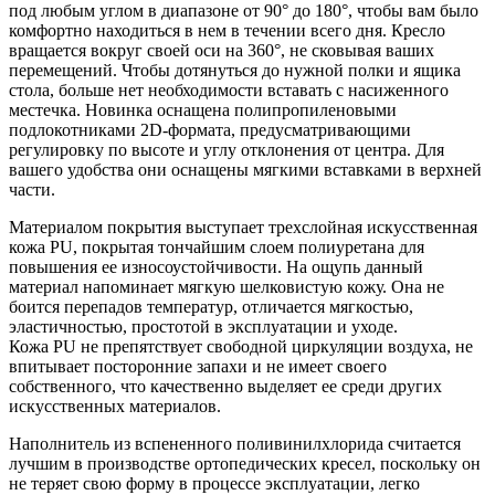
под любым углом в диапазоне от 90° до 180°, чтобы вам было
комфортно находиться в нем в течении всего дня. Кресло
вращается вокруг своей оси на 360°, не сковывая ваших
перемещений. Чтобы дотянуться до нужной полки и ящика
стола, больше нет необходимости вставать с насиженного
местечка. Новинка оснащена полипропиленовыми
подлокотниками 2D-формата, предусматривающими
регулировку по высоте и углу отклонения от центра. Для
вашего удобства они оснащены мягкими вставками в верхней
части.
Материалом покрытия выступает трехслойная искусственная
кожа PU, покрытая тончайшим слоем полиуретана для
повышения ее износоустойчивости. На ощупь данный
материал напоминает мягкую шелковистую кожу. Она не
боится перепадов температур, отличается мягкостью,
эластичностью, простотой в эксплуатации и уходе.
Кожа PU не препятствует свободной циркуляции воздуха, не
впитывает посторонние запахи и не имеет своего
собственного, что качественно выделяет ее среди других
искусственных материалов.
Наполнитель из вспененного поливинилхлорида считается
лучшим в производстве ортопедических кресел, поскольку он
не теряет свою форму в процессе эксплуатации, легко