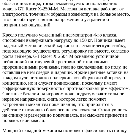
области поясницы, тогда рекомендуем к использованию
модель GT Racer X-2504-M. Массажная вставка работает от
электросети, точечным образом воздействуя на больное место,
что способствует снятию напряжения и устранению
неприятных ощущений.
Кресло получило усиленный пневмопатрон 4-го класса,
способный выдерживать нагрузку до 150 кг. Новинка имеет
надежный металлический каркас и телескопическую стойку,
позволяющую осуществлять регулировку по высоте, согласно
роста геймера. GT Racer X-2504-M оснащено устойчивой
нейлоновой пятилучевой крестовиной с широкими
прорезиненными роликами, плавно скользящими по полу, не
оставляя на нем следов и царапин. Яркие цветные вставки на
каждом луче не только подчеркивают общую дизайнерскую
концепцию, но и служат подножками, поскольку имеют
гофрированную поверхность с противоскользящим эффектом.
Сложные баталии на игровом поле подразумевают сильное
нервное напряжение, снять которое легко поможет
встроенный механизм покачивания, что приводится в
действие с помощью бокового переключателя. Откинувшись
на спинку и размеренно покачиваясь, вы сможете привести в
порядок свои мысли.
Мощный складной механизм позволяет фиксировать спинку