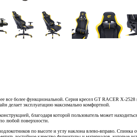
е все более функциональной. Серия кресел GT RACER X-2528 яв
зайн делает эксплуатацию максимально комфортной.
нструкцией, благодаря которой пользователь может находиться
 по любой поверхности.
одлокотников по высоте и углу наклона влево-вправо. Спинка о
метить достойное качество фурнитуры и материалов, которые исп