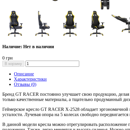
Наличие: Нет в наличии
0 грн
В корзину
Описание
Характеристики
Отзывы (0)
Бренд GT RACER постоянно улучшает свою продукцию, делая е
только качественные материалы, а тщательно продуманный ди
Геймерское кресло GT RACER X-2528 обладает эргономичной ко
усталости. Лучевая опора на 5 колесах свободно передвигается
В данной модели кресла можно отрегулировать расположение п
положении. Также, легко меняется и высота сиденья. Нужно от