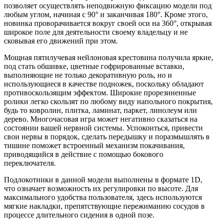
позволяет осуществлять неподвижную фиксацию модели под
любым углом, начиная с 90° и заканчивая 180°. Кроме этого,
новинка проворачивается вокруг своей оси на 360°, открывая
широкое поле для деятельности своему владельцу и не
сковывая его движений при этом.
Мощная пятилучевая нейлоновая крестовина получила яркие,
под стать обшивке, цветные гофрированные вставки,
выполняющие не только декоративную роль, но и
использующиеся в качестве подножек, поскольку обладают
противоскользящим эффектом. Широкие прорезиненные
ролики легко скользят по любому виду напольного покрытия,
будь то ковролин, плитка, ламинат, паркет, линолеум или
дерево. Многочасовая игра может негативно сказаться на
состоянии вашей нервной системы. Успокоиться, привести
свои нервы в порядок, сделать передышку и поразмышлять в
тишине поможет встроенный механизм покачивания,
приводящийся в действие с помощью бокового
переключателя.
Подлокотники в данной модели выполнены в формате 1D,
что означает возможность их регулировки по высоте. Для
максимального удобства пользователя, здесь используются
мягкие накладки, препятствующие пережиманию сосудов в
процессе длительного сидения в одной позе.