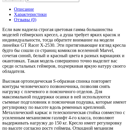
Описание
Характеристики
Отзывы (0)
Если вам надоела строгая цветовая гамма большинства
моделей геймерских кресел, а душа требует ярких красок и
индивидуальности, тогда обратите внимание на модели
линейки GT Racer X-2530. Эти притягивающие взгляд кресла
будто бы сошли со страниц комиксов вселенной Marvel,
сочетая синий, белый и красный цвета в разных вариациях и
окантовках. Такая модель совершенно точно выделит вас
среди остальных геймеров, подчеркивая яркую натуру своего
обладателя.
Высокая ортопедическая S-образная спинка повторяет
контуры человеческого позвоночника, позволяя снять
нагрузку с плечевого и поясничного отделов. Для
максимальной поддержки осанки в ней используются
съемные подголовник и поясничная подушка, которые имеют
регулировку по высоте вдоль ременных креплений.
Металлический каркас и телескопическая стойка совместно с
усиленным механизмом газлифт 4-го класса, позволяют
выдерживать нагрузку до 150 кг. Кресло имеет регулировку
по высоте согласно росту геймера. Откидной механизм