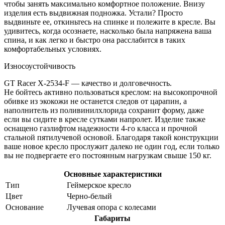
чтобы занять максимально комфортное положение. Внизу
изделия есть выдвижная подножка. Устали? Просто
выдвиньте ее, откиньтесь на спинке и полежите в кресле. Вы
удивитесь, когда осознаете, насколько была напряжена ваша
спина, и как легко и быстро она расслабится в таких
комфортабельных условиях.
Износоустойчивость
GT Racer X-2534-F — качество и долговечность.
Не бойтесь активно пользоваться креслом: на высокопрочной
обивке из экокожи не останется следов от царапин, а
наполнитель из поливинилхлорида сохранит форму, даже
если вы сидите в кресле сутками напролет. Изделие также
оснащено газлифтом надежности 4-го класса и прочной
стальной пятилучевой основой. Благодаря такой конструкции
ваше новое кресло прослужит далеко не один год, если только
вы не подвергаете его постоянным нагрузкам свыше 150 кг.
Основные характеристики
Тип
Геймерское кресло
Цвет
Черно-белый
Основание
Лучевая опора с колесами
Габариты