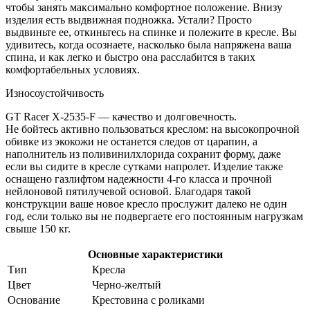
чтобы занять максимально комфортное положение. Внизу
изделия есть выдвижная подножка. Устали? Просто
выдвиньте ее, откиньтесь на спинке и полежите в кресле. Вы
удивитесь, когда осознаете, насколько была напряжена ваша
спина, и как легко и быстро она расслабится в таких
комфортабельных условиях.
Износоустойчивость
GT Racer X-2535-F — качество и долговечность.
Не бойтесь активно пользоваться креслом: на высокопрочной
обивке из экокожи не останется следов от царапин, а
наполнитель из поливинилхлорида сохранит форму, даже
если вы сидите в кресле сутками напролет. Изделие также
оснащено газлифтом надежности 4-го класса и прочной
нейлоновой пятилучевой основой. Благодаря такой
конструкции ваше новое кресло прослужит далеко не один
год, если только вы не подвергаете его постоянным нагрузкам
свыше 150 кг.
Основные характеристики
Тип
Кресла
Цвет
Черно-желтый
Основание
Крестовина с роликами