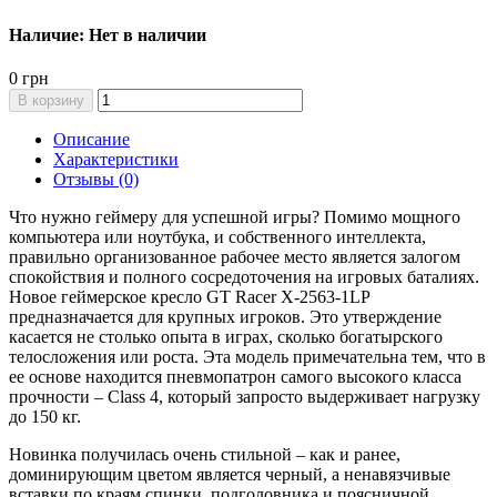
Наличие: Нет в наличии
0 грн
В корзину
Описание
Характеристики
Отзывы (0)
Что нужно геймеру для успешной игры? Помимо мощного
компьютера или ноутбука, и собственного интеллекта,
правильно организованное рабочее место является залогом
спокойствия и полного сосредоточения на игровых баталиях.
Новое геймерское кресло GT Racer X-2563-1LP
предназначается для крупных игроков. Это утверждение
касается не столько опыта в играх, сколько богатырского
телосложения или роста. Эта модель примечательна тем, что в
ее основе находится пневмопатрон самого высокого класса
прочности – Class 4, который запросто выдерживает нагрузку
до 150 кг.
Новинка получилась очень стильной – как и ранее,
доминирующим цветом является черный, а ненавязчивые
вставки по краям спинки, подголовника и поясничной