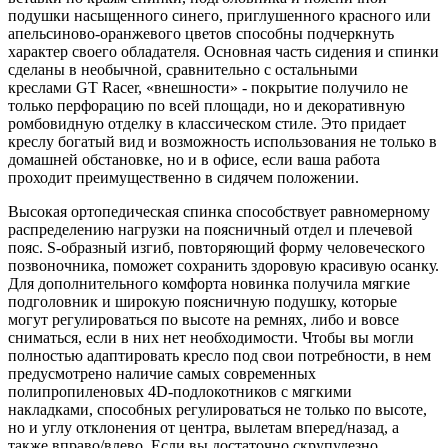
подушки насыщенного синего, приглушенного красного или
апельсиново-оранжевого цветов способны подчеркнуть
характер своего обладателя. Основная часть сидения и спинки
сделаны в необычной, сравнительно с остальными
креслами GT Racer, «внешности» - покрытие получило не
только перфорацию по всей площади, но и декоративную
ромбовидную отделку в классическом стиле. Это придает
креслу богатый вид и возможность использования не только в
домашней обстановке, но и в офисе, если ваша работа
проходит преимущественно в сидячем положении.
Высокая ортопедическая спинка способствует равномерному
распределению нагрузки на поясничный отдел и плечевой
пояс. S-образный изгиб, повторяющий форму человеческого
позвоночника, поможет сохранить здоровую красивую осанку.
Для дополнительного комфорта новинка получила мягкие
подголовник и широкую поясничную подушку, которые
могут регулироваться по высоте на ремнях, либо и вовсе
сниматься, если в них нет необходимости. Чтобы вы могли
полностью адаптировать кресло под свои потребности, в нем
предусмотрено наличие самых современных
полипропиленовых 4D-подлокотников с мягкими
накладками, способных регулироваться не только по высоте,
но и углу отклонения от центра, вылетам вперед/назад, а
также вправо/влево. Если вы достаточно скрупулезно