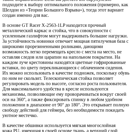
подходите к выбору оптимального положения (примерно, как
Шелдон из «Теории Большого Взрыва»), тогда этот вариант
создан именно для вас.
В основе GT Racer X-2563-1LP находится прочный
металлический каркас и стойка, что в совокупности с
усиленным газлифтом могут выдерживать большие нагрузки.
За устойчивость новинки отвечает мощная пятилучевая база с
широкими прорезиненными роликами, дающими
возможность легко перемещать кресло с места на место, не
оставляя следов или царапин на напольном покрытии. На
каждом луче крестовины находятся цветные гофрированные
вставки, по цвету перекликающиеся с облачением сидения.
Их можно использовать в качестве подножек, поскольку обувь
по ним не скользит. Телескопическая стойка позволяет
регулировать модель по высоте, согласно роста пользователя.
Для максимального удобства в кресле используются
механизмы, позволяющие ему проворачиваться вокруг своей
оси на 360°, а также фиксировать спинку в любом удобном
положении в диапазоне от 90° до 180°. Это открывает полную
свободу действий для геймера, без необходимости покидать
уютное местечко.
В качестве обшивки используется мягкая многослойная
кожа PU, имеющая в своей основе ткань, а верхний слой