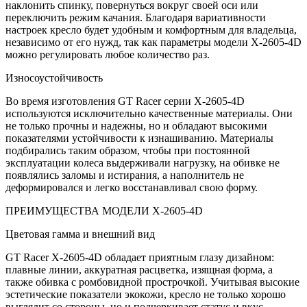
наклонить спинку, повернуться вокруг своей оси или
переключить режим качания. Благодаря вариативности
настроек кресло будет удобным и комфортным для владельца,
независимо от его нужд, так как параметры модели X-2605-4D
можно регулировать любое количество раз.
Износоустойчивость
Во время изготовления GT Racer серии X-2605-4D
используются исключительно качественные материалы. Они
не только прочны и надежны, но и обладают высокими
показателями устойчивости к изнашиванию. Материалы
подбирались таким образом, чтобы при постоянной
эксплуатации колеса выдерживали нагрузку, на обивке не
появлялись заломы и истирания, а наполнитель не
деформировался и легко восстанавливал свою форму.
ПРЕИМУЩЕСТВА МОДЕЛИ X-2605-4D
Цветовая гамма и внешний вид
GT Racer X-2605-4D обладает приятным глазу дизайном:
плавные линии, аккуратная расцветка, изящная форма, а
также обивка с ромбовидной прострочкой. Учитывая высокие
эстетические показатели экокожи, кресло не только хорошо
выглядит со стороны, но и подчеркивает статус и вкус