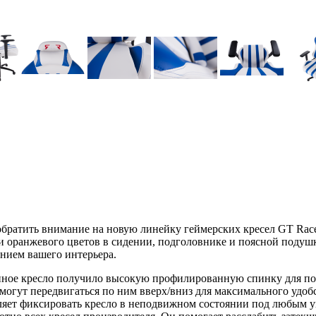
м обратить внимание на новую линейку геймерских кресел GT Ra
и оранжевого цветов в сидении, подголовнике и поясной подушк
нием вашего интерьера.
анное кресло получило высокую профилированную спинку для по
гут передвигаться по ним вверх/вниз для максимального удобст
ляет фиксировать кресло в неподвижном состоянии под любым уг