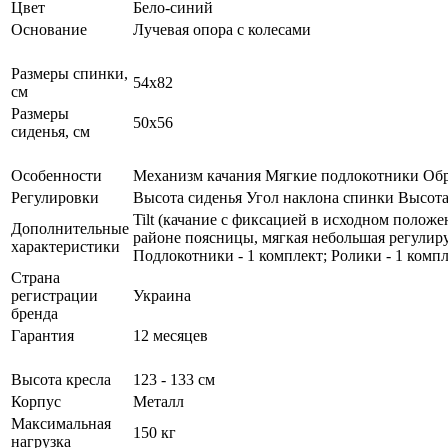
Цвет
Бело-синий
Основание
Лучевая опора с колесами
Размеры спинки,
54x82
см
Размеры
50x56
сиденья, см
Особенности
Механизм качания Мягкие подлокотники Об
Регулировки
Высота сиденья Угол наклона спинки Высота
Tilt (качание с фиксацией в исходном полож
Дополнительные
районе поясницы, мягкая небольшая регулируе
характеристики
Подлокотники - 1 комплект; Ролики - 1 компл
Страна
регистрации
Украина
бренда
Гарантия
12 месяцев
Высота кресла
123 - 133 см
Корпус
Металл
Максимальная
150 кг
нагрузка