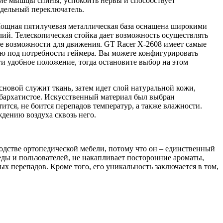
кшие мышцы спины, успокоить нервы и способствует
едельный переключатель.
 Мощная пятилучевая металлическая база оснащена широкими
лий. Телескопическая стойка дает возможность осуществлять
ие возможности для движения. GT Racer X-2608 имеет самые
ю под потребности геймера. Вы можете конфигурировать
йти удобное положение, тогда остановите выбор на этом
сновой служит ткань, затем идет слой натуральной кожи,
 бархатистое. Искусственный материал был выбран
тся, не боится перепадов температур, а также влажности.
дению воздуха сквозь него.
одстве ортопедической мебели, потому что он – единственный
ды и пользователей, не накапливает посторонние ароматы,
ых перепадов. Кроме того, его уникальность заключается в том,