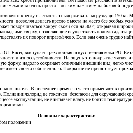
лютно всех кресел производителя. Он помогает расслабить зате
вие механизм очень просто – легким нажатием на боковой подс
позволяют креслу с легкостью выдерживать нагрузку до 150 кг.
ности, позволяя двигать кресло с места на место без особых уси
ожет поворачиваться вокруг своей оси на 360°, открывая широк
акладками сверху, позволяющие осуществлять полную адаптаци
осуществлять их поворот вправо/влево. Если вам очень трудно на
л GT Racer, выступает трехслойная искусственная кожа PU. Ее о
чности и износоустойчивости. На ощупь это покрытие мягкое и
ю форму, надолго сохраняет отличный внешний вид, легко чисти
е имеет своего собственного. Покрытие не препятствует прохож
 наполнителя. В последнее время его часто применяют в произв
тв. Поливинилхлорид не токсичен, безопасен для окружающей сре
цессе эксплуатации, не впитывает влагу, не боится температурн
роорганизмы.
Основные характеристики
юбом положении