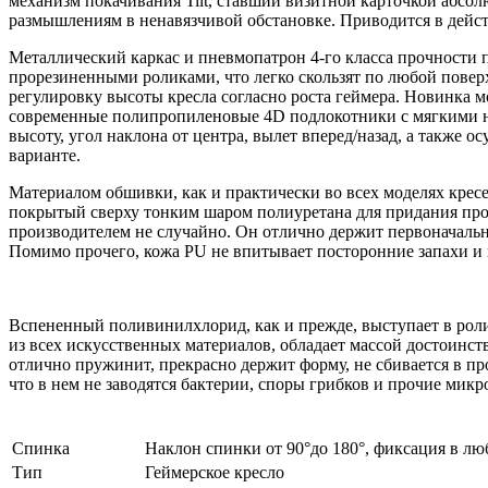
механизм покачивания Tilt, ставший визитной карточкой абсо
размышлениям в ненавязчивой обстановке. Приводится в дейст
Металлический каркас и пневмопатрон 4-го класса прочности 
прорезиненными роликами, что легко скользят по любой поверх
регулировку высоты кресла согласно роста геймера. Новинка м
современные полипропиленовые 4D подлокотники с мягкими н
высоту, угол наклона от центра, вылет вперед/назад, а также 
варианте.
Материалом обшивки, как и практически во всех моделях кресе
покрытый сверху тонким шаром полиуретана для придания про
производителем не случайно. Он отлично держит первоначальну
Помимо прочего, кожа PU не впитывает посторонние запахи и н
Вспененный поливинилхлорид, как и прежде, выступает в роли
из всех искусственных материалов, обладает массой достоинс
отлично пружинит, прекрасно держит форму, не сбивается в про
что в нем не заводятся бактерии, споры грибков и прочие мик
Спинка
Наклон спинки от 90°до 180°, фиксация в л
Тип
Геймерское кресло