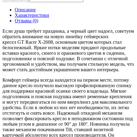
Описание
Характеристики
Отзывы (0)
Если душа требует праздника, а черный цвет надоел, советуем
обратить внимание на новую линейку геймерских
кресел GT Racer X-2608, основным цветом которых стал
белоснежный. Яркие нотки моделям придают продольные
вставки красного, синего и оранжевого цветов в сидении,
подголовнике и поясной подушке. В сочетании с отличной
эргономикой и удобством, мы получаем стильную модель, что
может стать достойным украшением вашего интерьера.
Комфорт геймера всегда находится на первом месте, потому
данное кресло получило высокую профилированную спинку
для поддержки красивой осанки своего владельца. Мягкие
подголовник и поясная подушка имеют ременные крепления
и могут передвигаться по ним вверх/вниз для максимального
удобства. Если в любом из них нет необходимости, их легко
отстегнуть и снять вовсе. Надежный откидной механизм
позволяет фиксировать кресло в неподвижном состоянии под
любым углом в диапазоне от 90° до 180°. Новинка получила
также механизм покачивания Tilt, ставший визитной
карточкой абсолютно всех кресел производителя. Он