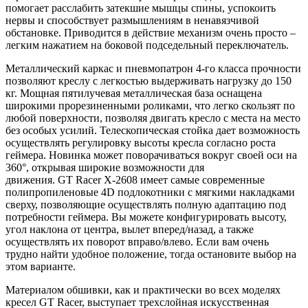
помогает расслабить затекшие мышцы спины, успокоить
нервы и способствует размышлениям в ненавязчивой
обстановке. Приводится в действие механизм очень просто –
легким нажатием на боковой подседельный переключатель.
Металлический каркас и пневмопатрон 4-го класса прочности
позволяют креслу с легкостью выдерживать нагрузку до 150
кг. Мощная пятилучевая металлическая база оснащена
широкими прорезиненными роликами, что легко скользят по
любой поверхности, позволяя двигать кресло с места на место
без особых усилий. Телескопическая стойка дает возможность
осуществлять регулировку высоты кресла согласно роста
геймера. Новинка может поворачиваться вокруг своей оси на
360°, открывая широкие возможности для
движения. GT Racer X-2608 имеет самые современные
полипропиленовые 4D подлокотники с мягкими накладками
сверху, позволяющие осуществлять полную адаптацию под
потребности геймера. Вы можете конфигурировать высоту,
угол наклона от центра, вылет вперед/назад, а также
осуществлять их поворот вправо/влево. Если вам очень
трудно найти удобное положение, тогда остановите выбор на
этом варианте.
Материалом обшивки, как и практически во всех моделях
кресел GT Racer, выступает трехслойная искусственная