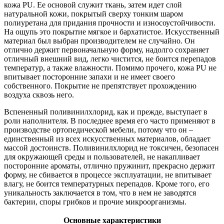
кожа PU. Ее основой служит ткань, затем идет слой
натуральной кожи, покрытый сверху тонким шаром
полиуретана для придания прочности и износоустойчивости.
На ощупь это покрытие мягкое и бархатистое. Искусственный
материал был выбран производителем не случайно. Он
отлично держит первоначальную форму, надолго сохраняет
отличный внешний вид, легко чистится, не боится перепадов
температур, а также влажности. Помимо прочего, кожа PU не
впитывает посторонние запахи и не имеет своего
собственного. Покрытие не препятствует прохождению
воздуха сквозь него.
Вспененный поливинилхлорид, как и прежде, выступает в
роли наполнителя. В последнее время его часто применяют в
производстве ортопедической мебели, потому что он –
единственный из всех искусственных материалов, обладает
массой достоинств. Поливинилхлорид не токсичен, безопасен
для окружающей среды и пользователей, не накапливает
посторонние ароматы, отлично пружинит, прекрасно держит
форму, не сбивается в процессе эксплуатации, не впитывает
влагу, не боится температурных перепадов. Кроме того, его
уникальность заключается в том, что в нем не заводятся
бактерии, споры грибков и прочие микроорганизмы.
Основные характеристики