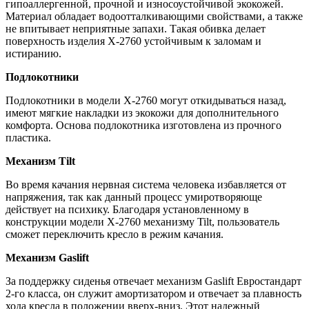
гипоаллергенной, прочной и износоустойчивой экокожей.
Материал обладает водоотталкивающими свойствами, а также
не впитывает неприятные запахи. Такая обивка делает
поверхность изделия X-2760 устойчивым к заломам и
истиранию.
Подлокотники
Подлокотники в модели X-2760 могут откидываться назад,
имеют мягкие накладки из экокожи для дополнительного
комфорта. Основа подлокотника изготовлена из прочного
пластика.
Механизм Tilt
Во время качания нервная система человека избавляется от
напряжения, так как данный процесс умиротворяюще
действует на психику. Благодаря установленному в
конструкции модели X-2760 механизму Tilt, пользователь
сможет переключить кресло в режим качания.
Механизм Gaslift
За поддержку сиденья отвечает механизм Gaslift Евростандарт
2-го класса, он служит амортизатором и отвечает за плавность
хода кресла в положении вверх-вниз. Этот надежный