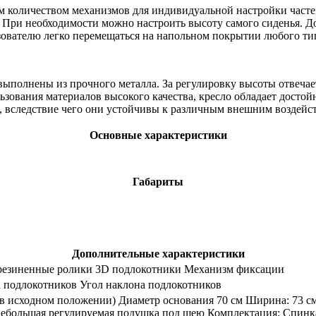
м количеством механизмов для индивидуальной настройки частей
 При необходимости можно настроить высоту самого сиденья. Д
зователю легко перемещаться на напольном покрытии любого ти
 выполнены из прочного металла. За регулировку высоты отвечае
ьзования материалов высокого качества, кресло обладает дост
 вследствие чего они устойчивы к различным внешним воздейств
Основные характеристики
Габариты
Дополнительные характеристики
резиненные ролики 3D подлокотники Механизм фиксации
 подлокотников Угол наклона подлокотников
й в исходном положении) Диаметр основания 70 см Ширина: 73 см
ебольшая регулируемая подушка под шею Комплектация: Спинка - 