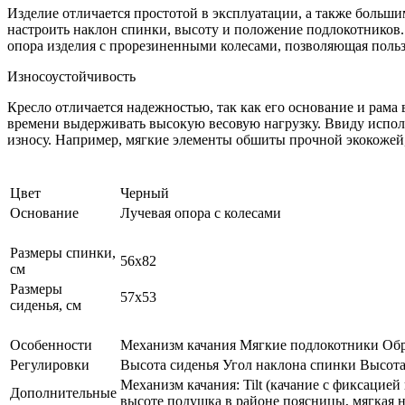
Изделие отличается простотой в эксплуатации, а также больши
настроить наклон спинки, высоту и положение подлокотников.
опора изделия с прорезиненными колесами, позволяющая поль
Износоустойчивость
Кресло отличается надежностью, так как его основание и рама
времени выдерживать высокую весовую нагрузку. Ввиду испол
износу. Например, мягкие элементы обшиты прочной экокожей,
Цвет
Черный
Основание
Лучевая опора с колесами
Размеры спинки,
56х82
см
Размеры
57х53
сиденья, см
Особенности
Механизм качания Мягкие подлокотники Об
Регулировки
Высота сиденья Угол наклона спинки Высота
Механизм качания: Tilt (качание с фиксацие
Дополнительные
высоте подушка в районе поясницы, мягкая н