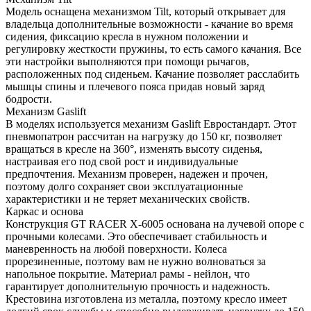
Модель оснащена механизмом Tilt, который открывает для
владельца дополнительные возможности - качание во время
сидения, фиксацию кресла в нужном положении и
регулировку жесткости пружины, то есть самого качания. Все
эти настройки выполняются при помощи рычагов,
расположенных под сиденьем. Качание позволяет расслабить
мышцы спины и плечевого пояса придав новый заряд
бодрости.
Механизм Gaslift
В моделях используется механизм Gaslift Евростандарт. Этот
пневмопатрон рассчитан на нагрузку до 150 кг, позволяет
вращаться в кресле на 360°, изменять высоту сиденья,
настраивая его под свой рост и индивидуальные
предпочтения. Механизм проверен, надежен и прочен,
поэтому долго сохраняет свои эксплуатационные
характеристики и не теряет механических свойств.
Каркас и основа
Конструкция GT RACER X-6005 основана на лучевой опоре с
прочными колесами. Это обеспечивает стабильность и
маневренность на любой поверхности. Колеса
прорезиненные, поэтому вам не нужно волноваться за
напольное покрытие. Материал рамы - нейлон, что
гарантирует дополнительную прочность и надежность.
Крестовина изготовлена из металла, поэтому кресло имеет