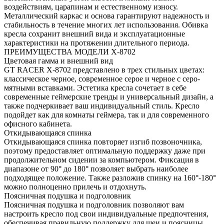
воздействиям, царапинам и естественному износу.
Металлический каркас и основа гарантируют надежность и
стабильность в течение многих лет использования. Обивка
кресла сохранит внешний вида и эксплуатационные
характеристики на протяжении длительного периода.
ПРЕИМУЩЕСТВА МОДЕЛИ X-8702
Цветовая гамма и внешний вид
GT RACER X-8702 представлено в трех стильных цветах:
классическое черное, современное серое и черное с серо-
мятными вставками. Эстетика кресла сочетает в себе
современные геймерские тренды и универсальный дизайн, а
также подчеркивает ваш индивидуальный стиль. Кресло
подойдет как для комнаты геймера, так и для современного
офисного кабинета.
Откидывающаяся спинка
Откидывающаяся спинка повторяет изгиб позвоночника,
поэтому предоставляет оптимальную поддержку даже при
продолжительном сидении за компьютером. Фиксация в
диапазоне от 90° до 180° позволяет выбрать наиболее
подходящее положение. Также разложив спинку на 160°-180°
можно полноценно прилечь и отдохнуть.
Поясничная подушка и подголовник
Поясничная подушка и подголовник позволяют вам
настроить кресло под свои индивидуальные предпочтения,
обеспечивая правильную поддержку для шеи и поясницы.