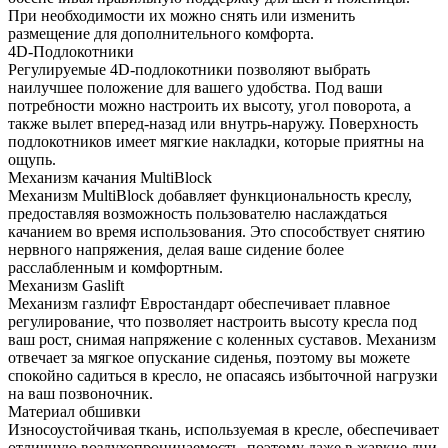
При необходимости их можно снять или изменить
размещение для дополнительного комфорта.
4D-Подлокотники
Регулируемые 4D-подлокотники позволяют выбрать
наилучшее положение для вашего удобства. Под ваши
потребности можно настроить их высоту, угол поворота, а
также вылет вперед-назад или внутрь-наружу. Поверхность
подлокотников имеет мягкие накладки, которые приятны на
ощупь.
Механизм качания MultiBlock
Механизм MultiBlock добавляет функциональность креслу,
предоставляя возможность пользователю наслаждаться
качанием во время использования. Это способствует снятию
нервного напряжения, делая ваше сидение более
расслабленным и комфортным.
Механизм Gaslift
Механизм газлифт Евростандарт обеспечивает плавное
регулирование, что позволяет настроить высоту кресла под
ваш рост, снимая напряжение с коленных суставов. Механизм
отвечает за мягкое опускание сиденья, поэтому вы можете
спокойно садиться в кресло, не опасаясь избыточной нагрузки
на ваш позвоночник.
Материал обшивки
Износоустойчивая ткань, используемая в кресле, обеспечивает
отличную воздухопроницаемость, поэтому даже в жаркие дни