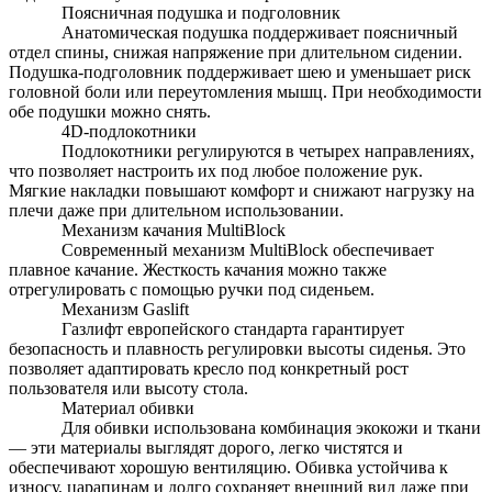
Поясничная подушка и подголовник
Анатомическая подушка поддерживает поясничный
отдел спины, снижая напряжение при длительном сидении.
Подушка-подголовник поддерживает шею и уменьшает риск
головной боли или переутомления мышц. При необходимости
обе подушки можно снять.
4D-подлокотники
Подлокотники регулируются в четырех направлениях,
что позволяет настроить их под любое положение рук.
Мягкие накладки повышают комфорт и снижают нагрузку на
плечи даже при длительном использовании.
Механизм качания MultiBlock
Современный механизм MultiBlock обеспечивает
плавное качание. Жесткость качания можно также
отрегулировать с помощью ручки под сиденьем.
Механизм Gaslift
Газлифт европейского стандарта гарантирует
безопасность и плавность регулировки высоты сиденья. Это
позволяет адаптировать кресло под конкретный рост
пользователя или высоту стола.
Материал обивки
Для обивки использована комбинация экокожи и ткани
— эти материалы выглядят дорого, легко чистятся и
обеспечивают хорошую вентиляцию. Обивка устойчива к
износу, царапинам и долго сохраняет внешний вид даже при