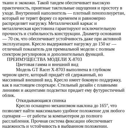
ткани и экокожи. Такой тандем обеспечивает высокую
практичность, приятные тактильные ощущения и простоту в
уходе. Внутренний наполнитель — плотный пенополиуретан,
который не теряет форму со временем и равномерно
распределяет нагрузку. Металлический каркас и
металлическая крестовина гарантируют исключительную
прочность и стабильность конструкции. Диаметр основания
— 70 см, что обеспечивает устойчивость даже при активной
эксплуатации. Кресло выдерживает нагрузку до 150 кг —
отличный показатель для премиальной модели с полным
спектром регулировок и дополнительных функций.
ПРЕИМУЩЕСТВА МОДЕЛИ X-8703
Цветовая гамма и внешний вид
Модель GT Racer X-8703 выполнена в глубоком
черном цвете, который придаёт ей сдержанный, но
массивный внешний вид. Кресло имеет боковую поддержку,
как в настоящем спорткаре. Стильный дизайн с плавными
линиями и акцентами подсветки придает ему футуристичный
облик.
Откидывающаяся спинка
Кресло оснащено механизмом наклона до 165°, что
позволяет найти максимально удобное положение для любого
сценария — от работы за компьютером до полного
расслабления. Прочная система фиксации обеспечивает
надежность и устойчивость в выбранном положении.