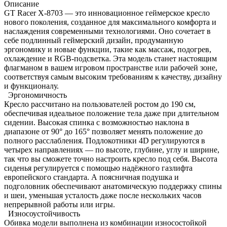
Описание
GT Racer X-8703 — это инновационное геймерское кресло
нового поколения, созданное для максимального комфорта и
наслаждения современными технологиями. Оно сочетает в
себе подлинный геймерский дизайн, продуманную
эргономику и новые функции, такие как массаж, подогрев,
охлаждение и RGB-подсветка. Эта модель станет настоящим
флагманом в вашем игровом пространстве или рабочей зоне,
соответствуя самым высоким требованиям к качеству, дизайну
и функционалу.
Эргономичность
Кресло рассчитано на пользователей ростом до 190 см,
обеспечивая идеальное положение тела даже при длительном
сидении. Высокая спинка с возможностью наклона в
диапазоне от 90° до 165° позволяет менять положение до
полного расслабления. Подлокотники 4D регулируются в
четырех направлениях — по высоте, глубине, углу и ширине,
так что вы сможете точно настроить кресло под себя. Высота
сиденья регулируется с помощью надёжного газлифта
европейского стандарта. А поясничная подушка и
подголовник обеспечивают анатомическую поддержку спины
и шеи, уменьшая усталость даже после нескольких часов
непрерывной работы или игры.
Износоустойчивость
Обивка модели выполнена из комбинации износостойкой