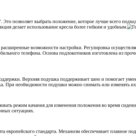
°. Это позволяет выбрать положение, которое лучше всего подхо
нкция делает использование кресла более гибким и удобным.
асширенные возможности настройки. Регулировка осуществляетс
обильного телефона. Основа подлокотников изготовлена из про
поддержки. Верхняя подушка поддерживает шею и помогает уме
ка. При необходимости подушки можно снимать или изменять их
зовать режим качания для изменения положения во время сиден
чных ситуациях.
та европейского стандарта. Механизм обеспечивает плавное под