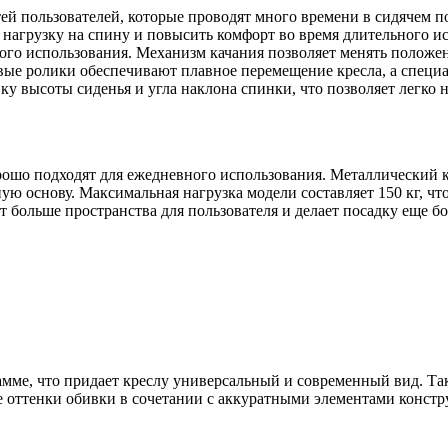
стей пользователей, которые проводят много времени в сидяче
агрузку на спину и повысить комфорт во время длительного ис
 использования. Механизм качания позволяет менять положение
вые ролики обеспечивают плавное перемещение кресла, а специ
у высоты сиденья и угла наклона спинки, что позволяет легко 
рошо подходят для ежедневного использования. Металлический к
ю основу. Максимальная нагрузка модели составляет 150 кг, что
 больше пространства для пользователя и делает посадку еще б
мме, что придает креслу универсальный и современный вид. Так
ые оттенки обивки в сочетании с аккуратными элементами конс