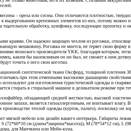
у не только животным, но и их хозяевам. Стильный аккуратный 
телей.
евесины – ореха или сосны. Они отличаются плотностью, твердо
вы к выдергиванию крепежных элементов из них, потому можно н
а тщательную обработку, шлифовку, последующие пропитку и о
тыми краями. Он надежно защищен чехлом из рогожки, относяще
ающую мешковину. Рогожка не мнется, не теряет свою форму в п
лниями японского производителя YKK, благодаря которым, легк
бимец, каким бы шаловливым он ни был, не сможет к ним дотян
будут точить о него свои коготки.
ционной синтетической ткани Оксфорд, толщиной плетения 300
, отличаясь при этом отменными высокими дышащими свойствами
ю используют для изготовления туристической одежды и снаряже
ется стирать в стиральной машине в деликатном режиме при тем
оллофайбер, обладающий средней жесткостью, высокой эластично
ронние запахи, является гипоаллергенным, не впитывает влагу.
производстве теплой одежды (курток, пальто), поскольку он хо
вет мягкой мебели или дизайн вашего интерьера. Габариты лежак
: S (72*60*10 см (длина*ширина*высота)), M (78*54*12 см), L (9
радора, для Манчкина или Мейн-куна.