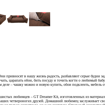
Они привносят в нашу жизнь радость, разбавляют серые будни 
ть, царапать обои, бить посуду и точить когти о любимый бабуш
м деле – чашку можно и новую купить, обои подклеить, мебель о
ушистых любимцев – GT Dreamer Kit, изготовленных из материа
аших четвероногих друзей. Домашний любимец заслуживает своег