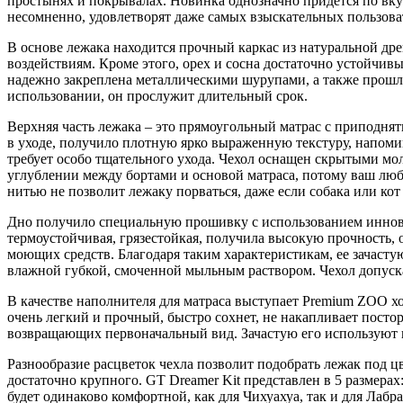
простынях и покрывалах. Новинка однозначно придется по вкус
несомненно, удовлетворят даже самых взыскательных пользова
В основе лежака находится прочный каркас из натуральной др
воздействиям. Кроме этого, орех и сосна достаточно устойчи
надежно закреплена металлическими шурупами, а также прошл
использовании, он прослужит длительный срок.
Верхняя часть лежака – это прямоугольный матрас с приподня
в уходе, получило плотную ярко выраженную текстуру, напомин
требует особо тщательного ухода. Чехол оснащен скрытыми мо
углублении между бортами и основой матраса, потому ваш лю
нитью не позволит лежаку порваться, даже если собака или кот 
Дно получило специальную прошивку с использованием иннова
термоустойчивая, грязестойкая, получила высокую прочность
моющих средств. Благодаря таким характеристикам, ее зачасту
влажной губкой, смоченной мыльным раствором. Чехол допуска
В качестве наполнителя для матраса выступает Premium ZOO х
очень легкий и прочный, быстро сохнет, не накапливает посто
возвращающих первоначальный вид. Зачастую его используют в 
Разнообразие расцветок чехла позволит подобрать лежак под ц
достаточно крупного. GT Dreamer Kit представлен в 5 размерах
будет одинаково комфортной, как для Чихуахуа, так и для Лаб