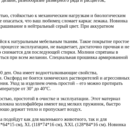
дизайн, разнообразие размерного ряда и расцветок,
стью, стойкостью к механическим нагрузкам и биологическим
е опасаться, что ваш любимец сломает каркас лежака. Новинка
крашивание в нейтральный серый цвет. При аккуратном
йся к натуральным мебельным тканям. Такое покрытие простое
роцессе эксплуатации, не выцветает, достаточно прочная и не
о снимается для последующей стирки. Молнии спрятаны в
уться при всем желании. Специальная прошивка армированной
 ден. Она имеет водоотталкивающие свойства,
. Оксфорд не боится химических растворителей и агрессивных
ния. Уход за изделием очень простой – его можно протирать
пературе от 30° до 40°С.
стью, простотой в очистке и эксплуатации. Этот материал
 Волокна холлофайбера имеют вид мелких пружинок, быстро
рошо держит тепло и пропускает воздух.
а подойдут как для маленького животного, так и для
8*64*15 см), XL (118*74*16 см), XXL (128*84*16 см). Новинка