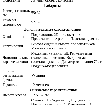
Основание
Лучевая опора с колесами
Габариты
Размеры спинки,
55x82
см
Размеры
52x57
сиденья, см
Дополнительные характеристики
Подголовник 2D подлокотники
Особенности
Прорезиненные ролики Подставка для ног
Высота сиденья Высота подлокотников
Регулировки
Угол наклона спинки
Механизм качания: Tilt. Регулируемая
Дополнительные
поддержка поясницы Выдвижная
характеристики
подставка для ног Диаметр основания 70 см
Подушка-подголовник
Страна
регистрации
Украина
бренда
Гарантия
12 месяцев
Технические характеристики
Высота кресла
127-137 см
Спинка - 1; Сиденье - 1; Подушка - 2;
Подставка для ног - 1; Крестовина - 1;