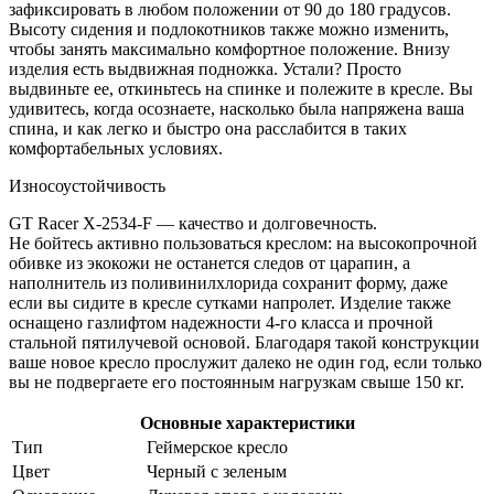
зафиксировать в любом положении от 90 до 180 градусов.
Высоту сидения и подлокотников также можно изменить,
чтобы занять максимально комфортное положение. Внизу
изделия есть выдвижная подножка. Устали? Просто
выдвиньте ее, откиньтесь на спинке и полежите в кресле. Вы
удивитесь, когда осознаете, насколько была напряжена ваша
спина, и как легко и быстро она расслабится в таких
комфортабельных условиях.
Износоустойчивость
GT Racer X-2534-F — качество и долговечность.
Не бойтесь активно пользоваться креслом: на высокопрочной
обивке из экокожи не останется следов от царапин, а
наполнитель из поливинилхлорида сохранит форму, даже
если вы сидите в кресле сутками напролет. Изделие также
оснащено газлифтом надежности 4-го класса и прочной
стальной пятилучевой основой. Благодаря такой конструкции
ваше новое кресло прослужит далеко не один год, если только
вы не подвергаете его постоянным нагрузкам свыше 150 кг.
Основные характеристики
Тип
Геймерское кресло
Цвет
Черный с зеленым