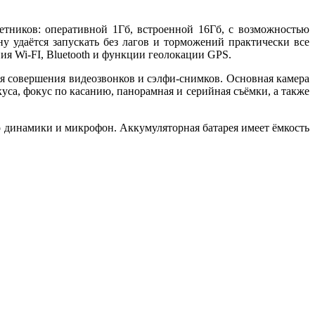
тников: оперативной 1Гб, встроенной 16Гб, с возможностью
у удаётся запускать без лагов и торможений практически все
я Wi-FI, Bluetooth и функции геолокации GPS.
я совершения видеозвонков и сэлфи-снимков. Основная камера
са, фокус по касанию, панорамная и серийная съёмки, а также
ео динамики и микрофон. Аккумуляторная батарея имеет ёмкость