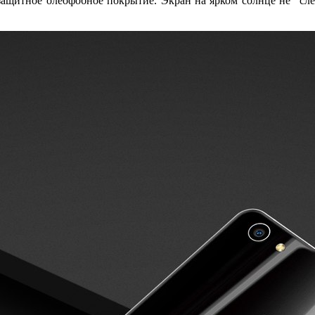
защитное олеофобное покрытие. Экран на ярком солнце не “сле