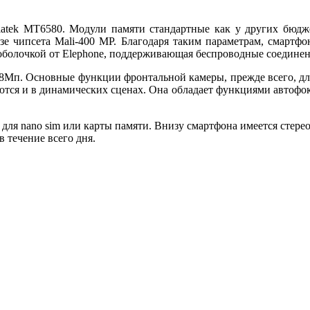
iatek MT6580. Модули памяти стандартные как у других бюдже
зе чипсета Mali-400 MP. Благодаря таким параметрам, смартфон
оболочкой от Elephone, поддерживающая беспроводные соединени
8Мп. Основные функции фронтальной камеры, прежде всего, дл
тся и в динамических сценах. Она обладает функциями автофоку
, для nano sim или карты памяти. Внизу смартфона имеется стер
в течение всего дня.