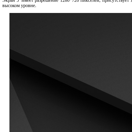
Экран 5' имеет разрешение 1280*720 пикселей, присутствует 
высоком уровне.