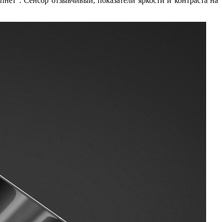
пнет”. Сенсор отзывчивый, показатели яркости и контраста на