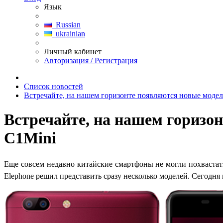
Язык
Russian
ukrainian
Личный кабинет
Авторизация / Регистрация
Список новостей
Встречайте, на нашем горизонте появляются новые моде
Встречайте, на нашем горизо
C1Mini
Еще совсем недавно китайские смартфоны не могли похвастать
Elephone решил представить сразу несколько моделей. Сегодня