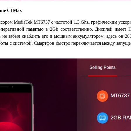
hone C1Max
ором MediaTek MT6737 с частотой 1.3.Ghz, графическим ускор
еративной памятью в 2Gb соответственно. Дисплей имеет HD
 не забыл снабдить его и мощным аккумулятором, здесь он 28
аботы с системой. Смартфон быстро переключается между запущ