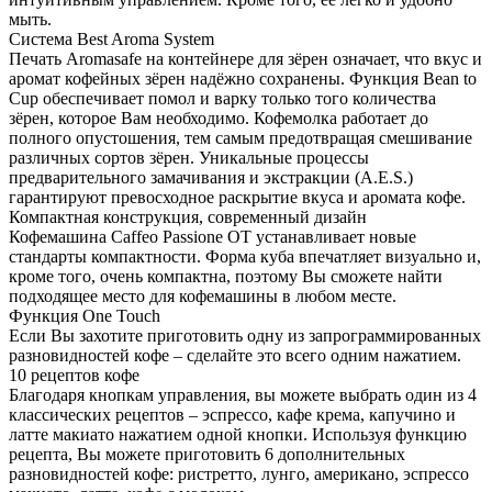
мыть.
Система Best Aroma System
Печать Aromasafe на контейнере для зёрен означает, что вкус и
аромат кофейных зёрен надёжно сохранены. Функция Bean to
Cup обеспечивает помол и варку только того количества
зёрен, которое Вам необходимо. Кофемолка работает до
полного опустошения, тем самым предотвращая смешивание
различных сортов зёрен. Уникальные процессы
предварительного замачивания и экстракции (A.E.S.)
гарантируют превосходное раскрытие вкуса и аромата кофе.
Компактная конструкция, современный дизайн
Кофемашина Caffeo Passione OT устанавливает новые
стандарты компактности. Форма куба впечатляет визуально и,
кроме того, очень компактна, поэтому Вы сможете найти
подходящее место для кофемашины в любом месте.
Функция One Touch
Если Вы захотите приготовить одну из запрограммированных
разновидностей кофе – сделайте это всего одним нажатием.
10 рецептов кофе
Благодаря кнопкам управления, вы можете выбрать один из 4
классических рецептов – эспрессо, кафе крема, капучино и
латте макиато нажатием одной кнопки. Используя функцию
рецепта, Вы можете приготовить 6 дополнительных
разновидностей кофе: ристретто, лунго, американо, эспрессо