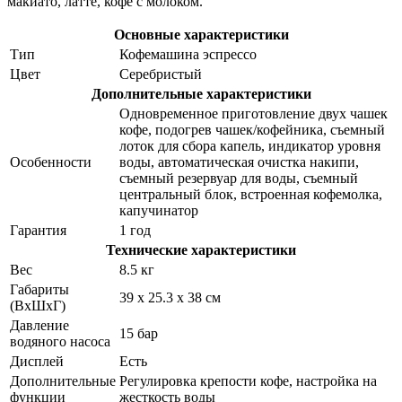
макиато, латте, кофе с молоком.
Основные характеристики
Тип
Кофемашина эспрессо
Цвет
Серебристый
Дополнительные характеристики
Одновременное приготовление двух чашек
кофе, подогрев чашек/кофейника, съемный
лоток для сбора капель, индикатор уровня
Особенности
воды, автоматическая очистка накипи,
съемный резервуар для воды, съемный
центральный блок, встроенная кофемолка,
капучинатор
Гарантия
1 год
Технические характеристики
Вес
8.5 кг
Габариты
39 х 25.3 х 38 см
(ВхШхГ)
Давление
15 бар
водяного насоса
Дисплей
Есть
Дополнительные
Регулировка крепости кофе, настройка на
функции
жесткость воды