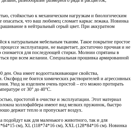
дизайн, разнообразие размерного ряда и расцветок,
стью, стойкостью к механическим нагрузкам и биологическим
е опасаться, что ваш любимец сломает каркас лежака. Новинка
крашивание в нейтральный серый цвет. При аккуратном
йся к натуральным мебельным тканям. Такое покрытие простое
роцессе эксплуатации, не выцветает, достаточно прочная и не
о снимается для последующей стирки. Молнии спрятаны в
уться при всем желании. Специальная прошивка армированной
 ден. Она имеет водоотталкивающие свойства,
. Оксфорд не боится химических растворителей и агрессивных
ния. Уход за изделием очень простой – его можно протирать
пературе от 30° до 40°С.
стью, простотой в очистке и эксплуатации. Этот материал
 Волокна холлофайбера имеют вид мелких пружинок, быстро
рошо держит тепло и пропускает воздух.
а подойдут как для маленького животного, так и для
8*64*15 см), XL (118*74*16 см), XXL (128*84*16 см). Новинка