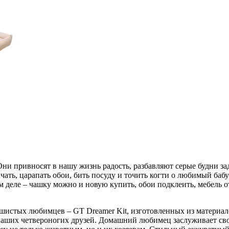
Они привносят в нашу жизнь радость, разбавляют серые будни 
ть, царапать обои, бить посуду и точить когти о любимый бабуш
м деле – чашку можно и новую купить, обои подклеить, мебель о
ушистых любимцев – GT Dreamer Kit, изготовленных из материа
аших четвероногих друзей. Домашний любимец заслуживает своег