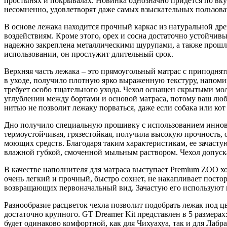
простынях и покрывалах. Новинка однозначно придется по вкус
несомненно, удовлетворят даже самых взыскательных пользова
В основе лежака находится прочный каркас из натуральной др
воздействиям. Кроме этого, орех и сосна достаточно устойчи
надежно закреплена металлическими шурупами, а также прошл
использовании, он прослужит длительный срок.
Верхняя часть лежака – это прямоугольный матрас с приподня
в уходе, получило плотную ярко выраженную текстуру, напомин
требует особо тщательного ухода. Чехол оснащен скрытыми мо
углублении между бортами и основой матраса, потому ваш лю
нитью не позволит лежаку порваться, даже если собака или кот 
Дно получило специальную прошивку с использованием иннова
термоустойчивая, грязестойкая, получила высокую прочность
моющих средств. Благодаря таким характеристикам, ее зачасту
влажной губкой, смоченной мыльным раствором. Чехол допуска
В качестве наполнителя для матраса выступает Premium ZOO х
очень легкий и прочный, быстро сохнет, не накапливает посто
возвращающих первоначальный вид. Зачастую его используют в 
Разнообразие расцветок чехла позволит подобрать лежак под ц
достаточно крупного. GT Dreamer Kit представлен в 5 размерах
будет одинаково комфортной, как для Чихуахуа, так и для Лаб