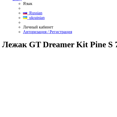
Язык
Russian
ukrainian
Личный кабинет
Авторизация / Регистрация
Лежак GT Dreamer Kit Pine S 7