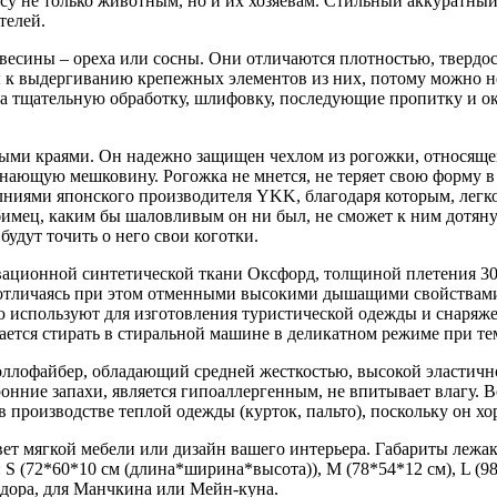
у не только животным, но и их хозяевам. Стильный аккуратный 
телей.
евесины – ореха или сосны. Они отличаются плотностью, твердо
вы к выдергиванию крепежных элементов из них, потому можно н
а тщательную обработку, шлифовку, последующие пропитку и о
тыми краями. Он надежно защищен чехлом из рогожки, относяще
ающую мешковину. Рогожка не мнется, не теряет свою форму в п
лниями японского производителя YKK, благодаря которым, легк
бимец, каким бы шаловливым он ни был, не сможет к ним дотян
будут точить о него свои коготки.
ционной синтетической ткани Оксфорд, толщиной плетения 300
, отличаясь при этом отменными высокими дышащими свойствами
ю используют для изготовления туристической одежды и снаряже
ется стирать в стиральной машине в деликатном режиме при тем
оллофайбер, обладающий средней жесткостью, высокой эластично
ронние запахи, является гипоаллергенным, не впитывает влагу.
производстве теплой одежды (курток, пальто), поскольку он хо
вет мягкой мебели или дизайн вашего интерьера. Габариты лежак
: S (72*60*10 см (длина*ширина*высота)), M (78*54*12 см), L (9
радора, для Манчкина или Мейн-куна.