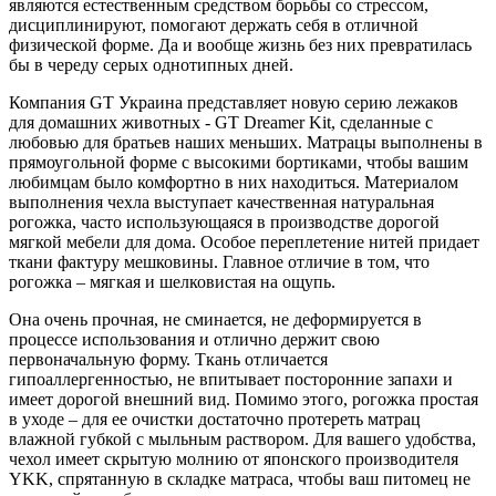
являются естественным средством борьбы со стрессом,
дисциплинируют, помогают держать себя в отличной
физической форме. Да и вообще жизнь без них превратилась
бы в череду серых однотипных дней.
Компания GT Украина представляет новую серию лежаков
для домашних животных - GT Dreamer Kit, сделанные с
любовью для братьев наших меньших. Матрацы выполнены в
прямоугольной форме с высокими бортиками, чтобы вашим
любимцам было комфортно в них находиться. Материалом
выполнения чехла выступает качественная натуральная
рогожка, часто использующаяся в производстве дорогой
мягкой мебели для дома. Особое переплетение нитей придает
ткани фактуру мешковины. Главное отличие в том, что
рогожка – мягкая и шелковистая на ощупь.
Она очень прочная, не сминается, не деформируется в
процессе использования и отлично держит свою
первоначальную форму. Ткань отличается
гипоаллергенностью, не впитывает посторонние запахи и
имеет дорогой внешний вид. Помимо этого, рогожка простая
в уходе – для ее очистки достаточно протереть матрац
влажной губкой с мыльным раствором. Для вашего удобства,
чехол имеет скрытую молнию от японского производителя
YKK, спрятанную в складке матраса, чтобы ваш питомец не