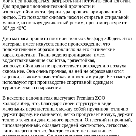
мог к ней подобраться, разгрызть или поточить свои коготки.
Для придания дополнительной прочности и
износоустойчивости, фурнитура прошита армированной
нитью. Это позволяет снимать чехол и стирать в стиральной
машине, используя деликатный режим, при температуре от
30° до 40°С.
Дно матраса прошито плотной тканью Оксфорд 300 ден. Этот
материал имеет искусственное происхождение, что
положительным образом повлияло на его физические
характеристики. Ткань водонепроницаема, имеет
водоотталкивающие свойства, грязестойкая,
износоустойчивая и не препятствует прохождению воздуха
сквозь нее. Она очень прочная, на ней не образовываются
зацепки, а также термостойкая и простая в уходе. Ее зачастую
используют при производстве спортивной одежды и
туристического снаряжения.
В качестве наполнителя выступает Premium ZOO
холлофайбер, что, благодаря своей структуре в виде
маленьких переплетенных между собой пружинок, отлично
держит форму, не сминается, легко пропускает воздух, держит
тепло в течении длительного времени. Он легкий и прочный,
гипоаллергенный, обладает средней жесткостью, легкостью,
гипоаллергенностью, быстро сохнет, не накапливает