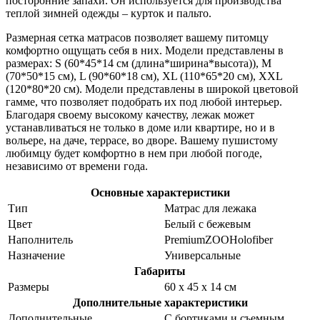
посторонние запахи. Он используется для производства
теплой зимней одежды – курток и пальто.
Размерная сетка матрасов позволяет вашему питомцу
комфортно ощущать себя в них. Модели представлены в
размерах: S (60*45*14 см (длина*ширина*высота)), M
(70*50*15 см), L (90*60*18 см), XL (110*65*20 см), XXL
(120*80*20 см). Модели представлены в широкой цветовой
гамме, что позволяет подобрать их под любой интерьер.
Благодаря своему высокому качеству, лежак может
устанавливаться не только в доме или квартире, но и в
вольере, на даче, террасе, во дворе. Вашему пушистому
любимцу будет комфортно в нем при любой погоде,
независимо от времени года.
Основные характеристики
Тип
Матрас для лежака
Цвет
Белый с бежевым
Наполнитель
PremiumZOOHolofiber
Назначение
Универсальные
Габариты
Размеры
60 х 45 х 14 см
Дополнительные характеристики
Дополнительные
С бортиками и съемным