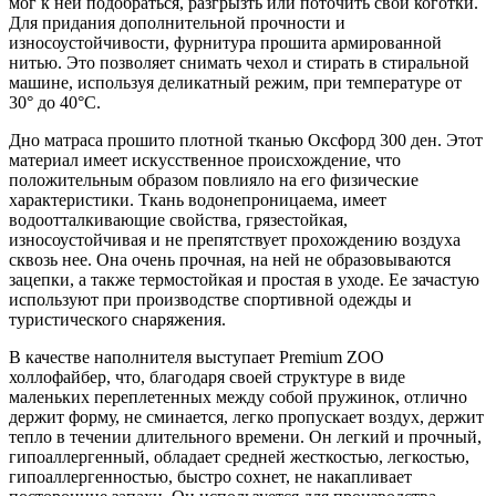
мог к ней подобраться, разгрызть или поточить свои коготки.
Для придания дополнительной прочности и
износоустойчивости, фурнитура прошита армированной
нитью. Это позволяет снимать чехол и стирать в стиральной
машине, используя деликатный режим, при температуре от
30° до 40°С.
Дно матраса прошито плотной тканью Оксфорд 300 ден. Этот
материал имеет искусственное происхождение, что
положительным образом повлияло на его физические
характеристики. Ткань водонепроницаема, имеет
водоотталкивающие свойства, грязестойкая,
износоустойчивая и не препятствует прохождению воздуха
сквозь нее. Она очень прочная, на ней не образовываются
зацепки, а также термостойкая и простая в уходе. Ее зачастую
используют при производстве спортивной одежды и
туристического снаряжения.
В качестве наполнителя выступает Premium ZOO
холлофайбер, что, благодаря своей структуре в виде
маленьких переплетенных между собой пружинок, отлично
держит форму, не сминается, легко пропускает воздух, держит
тепло в течении длительного времени. Он легкий и прочный,
гипоаллергенный, обладает средней жесткостью, легкостью,
гипоаллергенностью, быстро сохнет, не накапливает