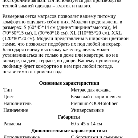
посторонние запахи. Он используется для производства
теплой зимней одежды – курток и пальто.
Размерная сетка матрасов позволяет вашему питомцу
комфортно ощущать себя в них. Модели представлены в
размерах: S (60*45*14 см (длина*ширина*высота)), M
(70*50*15 см), L (90*60*18 см), XL (110*65*20 см), XXL
(120*80*20 см). Модели представлены в широкой цветовой
гамме, что позволяет подобрать их под любой интерьер.
Благодаря своему высокому качеству, лежак может
устанавливаться не только в доме или квартире, но и в
вольере, на даче, террасе, во дворе. Вашему пушистому
любимцу будет комфортно в нем при любой погоде,
независимо от времени года.
Основные характеристики
Тип
Матрас для лежака
Цвет
Бежевый с коричневым
Наполнитель
PremiumZOOHolofiber
Назначение
Универсальные
Габариты
Размеры
60 х 45 х 14 см
Дополнительные характеристики
Дополнительные
С бортиками и съемным