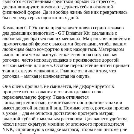
являются естественным средством борьбы со стрессом,
дисциплинируют, помогают держать себя в отличной
физической форме. Да и вообще жизнь без них превратилась
бы в череду серых однотипных дней.
Компания GT Украина представляет новую серию лежаков
для домашних животных - GT Dreamer Kit, сделанные с
любовью для братьев наших меньших. Матрацы выполнены в
прямоугольной форме с высокими бортиками, чтобы вашим
любимцам было комфортно в них находиться. Материалом
выполнения чехла выступает качественная натуральная
рогожка, часто использующаяся в производстве дорогой
мягкой мебели для дома. Особое переплетение нитей придает
ткани фактуру мешковины. Главное отличие в том, что
рогожка – мягкая и шелковистая на ощупь.
Она очень прочная, не сминается, не деформируется в
процессе использования и отлично держит свою
первоначальную форму. Ткань отличается
гипоаллергенностью, не впитывает посторонние запахи и
имеет дорогой внешний вид. Помимо этого, рогожка простая
в уходе – для ее очистки достаточно протереть матрац
влажной губкой с мыльным раствором. Для вашего удобства,
чехол имеет скрытую молнию от японского производителя
YKK, спрятанную в складке матраса, чтобы ваш питомец не