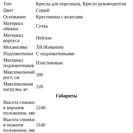
Тип
Кресла для персонала, Кресло руководителя
Цвет
Cерый
Основание
Крестовина с колесами
Материал
Сетка
обивки
Материал
Нейлон
корпуса
Механизмы
Tilt (Качания)
Подлокотники
С подлокотниками
Материал
Пластиковые
подлокотников
Максимальный
180
рост, см
Максимальная
120
нагрузка, кг
Габариты
Высота спинки
в верхнем
1240
положении, мм
Высота спинки
в нижнем
1140
положении, мм