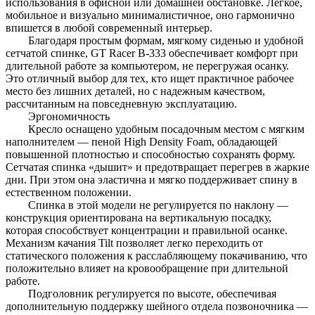
использования в офисной или домашней обстановке. Легкое,
мобильное и визуально минималистичное, оно гармонично
впишется в любой современный интерьер.
Благодаря простым формам, мягкому сиденью и удобной
сетчатой спинке, GT Racer B-333 обеспечивает комфорт при
длительной работе за компьютером, не перегружая осанку.
Это отличный выбор для тех, кто ищет практичное рабочее
место без лишних деталей, но с надежным качеством,
рассчитанным на повседневную эксплуатацию.
Эргономичность
Кресло оснащено удобным посадочным местом с мягким
наполнителем — пеной High Density Foam, обладающей
повышенной плотностью и способностью сохранять форму.
Сетчатая спинка «дышит» и предотвращает перегрев в жаркие
дни. При этом она эластична и мягко поддерживает спину в
естественном положении.
Спинка в этой модели не регулируется по наклону —
конструкция ориентирована на вертикальную посадку,
которая способствует концентрации и правильной осанке.
Механизм качания Tilt позволяет легко переходить от
статического положения к расслабляющему покачиванию, что
положительно влияет на кровообращение при длительной
работе.
Подголовник регулируется по высоте, обеспечивая
дополнительную поддержку шейного отдела позвоночника —