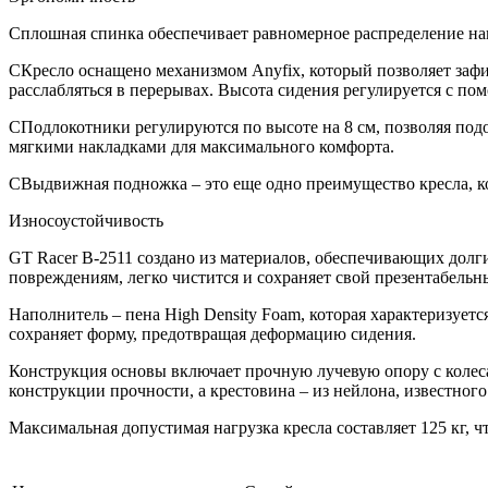
Сплошная спинка обеспечивает равномерное распределение наг
СКресло оснащено механизмом Anyfix, который позволяет зафи
расслабляться в перерывах. Высота сидения регулируется с пом
СПодлокотники регулируются по высоте на 8 см, позволяя подо
мягкими накладками для максимального комфорта.
СВыдвижная подножка – это еще одно преимущество кресла, ко
Износоустойчивость
GT Racer B-2511 создано из материалов, обеспечивающих долги
повреждениям, легко чистится и сохраняет свой презентабель
Наполнитель – пена High Density Foam, которая характеризуетс
сохраняет форму, предотвращая деформацию сидения.
Конструкция основы включает прочную лучевую опору с колеса
конструкции прочности, а крестовина – из нейлона, известного
Максимальная допустимая нагрузка кресла составляет 125 кг, ч