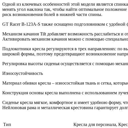
Одной из ключевых особенностей этой модели является спинка,
менять угол наклона так, чтобы найти оптимальное положение
риск возникновения болей в нижней части спины.
GT Racer B-123A-S также оснащено подголовником с удобной ф
Механизм качания Tilt добавляет возможность расслабиться и о
Активировать механизм качания можно с помощью специально
Подлокотники кресла регулируются в трех направлениях: по вы
широкой формы, поэтому предотвращают возникновение напряж
Регулировка высоты сиденья осуществляется с помощью механи
Износоустойчивость
Материал обивки кресла – износостойкая ткань и сетка, котор
Конструкция основы кресла выполнена с использованием луче
Сиденье кресла мягкое, комфортное и имеет удобною форму, ч
Нейлоновая рама и металлическая крестовина гарантирует дол
Тип
Кресла для персонала, Кре