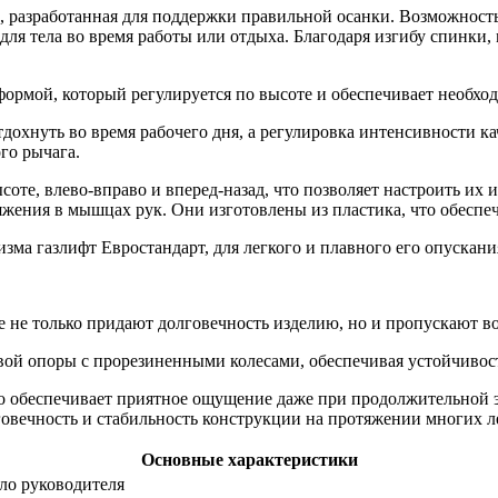
 разработанная для поддержки правильной осанки. Возможность 
 для тела во время работы или отдыха. Благодаря изгибу спинк
ормой, который регулируется по высоте и обеспечивает необхо
тдохнуть во время рабочего дня, а регулировка интенсивности к
го рычага.
соте, влево-вправо и вперед-назад, что позволяет настроить и
ения в мышцах рук. Они изготовлены из пластика, что обеспеч
зма газлифт Евростандарт, для легкого и плавного его опускан
ые не только придают долговечность изделию, но и пропускают в
вой опоры с прорезиненными колесами, обеспечивая устойчивос
то обеспечивает приятное ощущение даже при продолжительной э
говечность и стабильность конструкции на протяжении многих л
Основные характеристики
сло руководителя