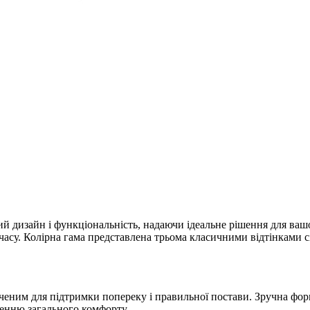
дизайн і функціональність, надаючи ідеальне рішення для вашо
су. Колірна гама представлена трьома класичними відтінками с
ченим для підтримки попереку і правильної постави. Зручна фо
щенню загального комфорту.