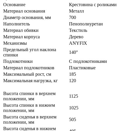
Основание
Крестовина с роликами
Материал основания
Металл
Диаметр основания, мм
700
Наполнитель
Пенополиуретан
Материал обивки
Текстиль
Материал корпуса
Дерево
Механизмы
ANYFIX
Предельный угол наклона
140°
спинки
Подлокотники
С подлокотниками
Материал подлокотников
Пластиковые
Максимальный рост, см
185
Максимальная нагрузка, кг
120
Высота спинки в верхнем
1125
положении, мм
Высота спинки в нижнем
1025
положении, мм
Высота сиденья в верхнем
505
положении, мм
Высота сиденья в нижнем