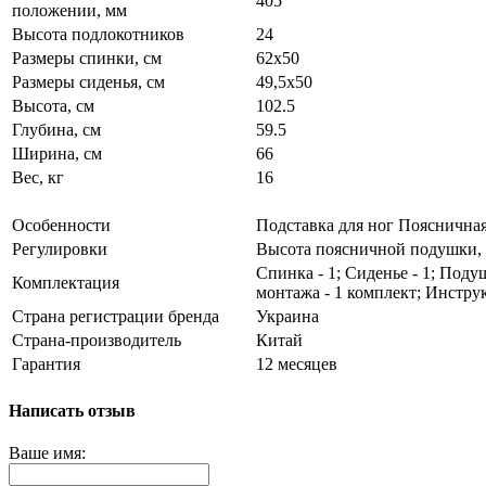
405
положении, мм
Высота подлокотников
24
Размеры спинки, см
62х50
Размеры сиденья, см
49,5х50
Высота, см
102.5
Глубина, см
59.5
Ширина, см
66
Вес, кг
16
Особенности
Подставка для ног Пояснична
Регулировки
Высота поясничной подушки, 
Спинка - 1; Сиденье - 1; Поду
Комплектация
монтажа - 1 комплект; Инструк
Страна регистрации бренда
Украина
Страна-производитель
Китай
Гарантия
12 месяцев
Написать отзыв
Ваше имя: