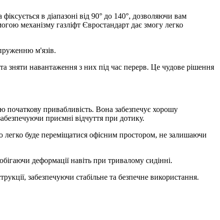
 фіксується в діапазоні від 90° до 140°, дозволяючи вам
огою механізму газліфт Євростандарт дає змогу легко
пруженню м'язів.
а зняти навантаження з них під час перерв. Це чудове рішення
ою початкову привабливість. Вона забезпечує хорошу
забезпечуючи приємні відчуття при дотику.
сло легко буде переміщатися офісним простором, не залишаючи
обігаючи деформації навіть при тривалому сидінні.
струкції, забезпечуючи стабільне та безпечне використання.