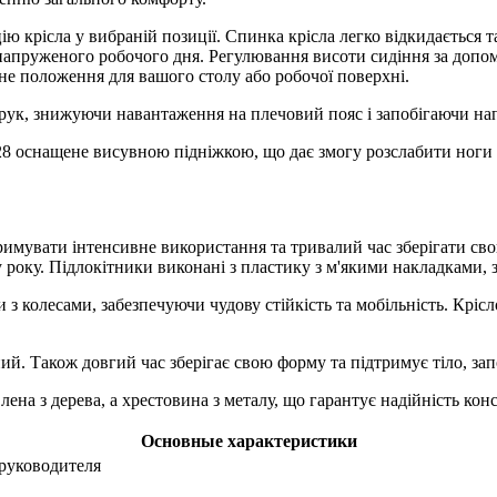
ю крісла у вибраній позиції. Спинка крісла легко відкидається та
напруженого робочого дня. Регулювання висоти сидіння за допом
не положення для вашого столу або робочої поверхні.
 рук, знижуючи навантаження на плечовий пояс і запобігаючи на
8 оснащене висувною підніжкою, що дає змогу розслабити ноги т
римувати інтенсивне використання та тривалий час зберігати св
 року. Підлокітники виконані з пластику з м'якими накладками, 
 з колесами, забезпечуючи чудову стійкість та мобільність. Крі
й. Також довгий час зберігає свою форму та підтримує тіло, зап
ена з дерева, а хрестовина з металу, що гарантує надійність кон
Основные характеристики
 руководителя