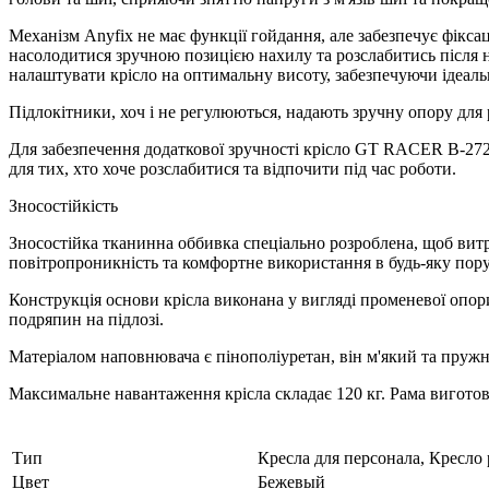
Механізм Anyfix не має функції гойдання, але забезпечує фіксаці
насолодитися зручною позицією нахилу та розслабитись після 
налаштувати крісло на оптимальну висоту, забезпечуючи ідеаль
Підлокітники, хоч і не регулюються, надають зручну опору для
Для забезпечення додаткової зручності крісло GT RACER B-272
для тих, хто хоче розслабитися та відпочити під час роботи.
Зносостійкість
Зносостійка тканинна оббивка спеціально розроблена, щоб вит
повітропроникність та комфортне використання в будь-яку пору
Конструкція основи крісла виконана у вигляді променевої опори
подряпин на підлозі.
Матеріалом наповнювача є пінополіуретан, він м'який та пружни
Максимальне навантаження крісла складає 120 кг. Рама виготовл
Тип
Кресла для персонала, Кресло
Цвет
Бежевый