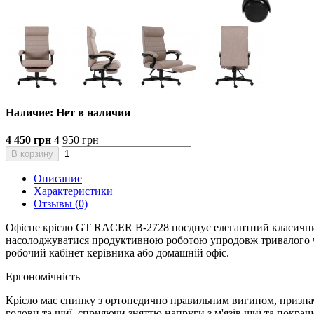
Наличие: Нет в наличии
4 450 грн
4 950 грн
В корзину
Описание
Характеристики
Отзывы (0)
Офісне крісло GT RACER B-2728 поєднує елегантний класичний 
насолоджуватися продуктивною роботою упродовж тривалого ча
робочий кабінет керівника або домашній офіс.
Ергономічність
Крісло має спинку з ортопедично правильним вигином, призна
голови та шиї, сприяючи зняттю напруги з м'язів шиї та покра