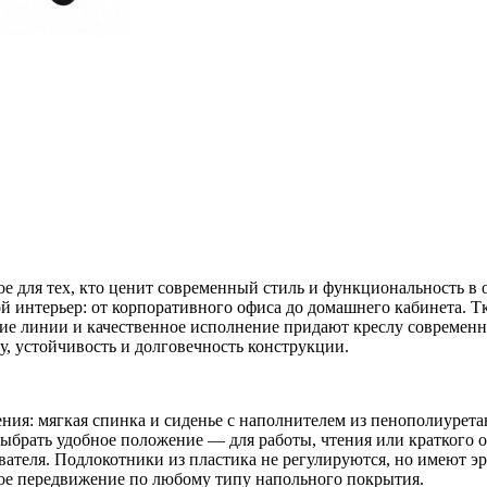
ое для тех, кто ценит современный стиль и функциональность в
 интерьер: от корпоративного офиса до домашнего кабинета. Тк
ие линии и качественное исполнение придают креслу современ
, устойчивость и долговечность конструкции.
ения: мягкая спинка и сиденье с наполнителем из пенополиурет
выбрать удобное положение — для работы, чтения или краткого о
зователя. Подлокотники из пластика не регулируются, но имеют
ное передвижение по любому типу напольного покрытия.