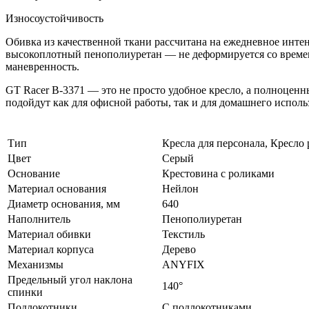
Износоустойчивость
Обивка из качественной ткани рассчитана на ежедневное инт
высокоплотный пенополиуретан — не деформируется со времене
маневренность.
GT Racer B-3371 — это не просто удобное кресло, а полноценн
подойдут как для офисной работы, так и для домашнего испол
Тип
Кресла для персонала, Кресло
Цвет
Серый
Основание
Крестовина с роликами
Материал основания
Нейлон
Диаметр основания, мм
640
Наполнитель
Пенополиуретан
Материал обивки
Текстиль
Материал корпуса
Дерево
Механизмы
ANYFIX
Предельный угол наклона
140°
спинки
Подлокотники
С подлокотниками