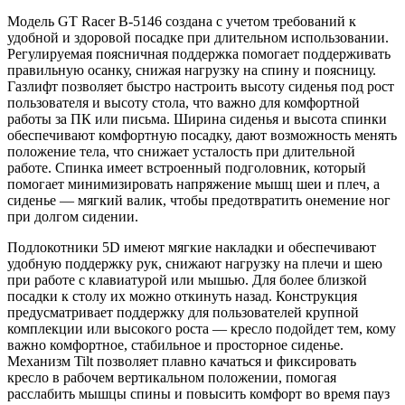
Модель GT Racer B-5146 создана с учетом требований к
удобной и здоровой посадке при длительном использовании.
Регулируемая поясничная поддержка помогает поддерживать
правильную осанку, снижая нагрузку на спину и поясницу.
Газлифт позволяет быстро настроить высоту сиденья под рост
пользователя и высоту стола, что важно для комфортной
работы за ПК или письма. Ширина сиденья и высота спинки
обеспечивают комфортную посадку, дают возможность менять
положение тела, что снижает усталость при длительной
работе. Спинка имеет встроенный подголовник, который
помогает минимизировать напряжение мышц шеи и плеч, а
сиденье — мягкий валик, чтобы предотвратить онемение ног
при долгом сидении.
Подлокотники 5D имеют мягкие накладки и обеспечивают
удобную поддержку рук, снижают нагрузку на плечи и шею
при работе с клавиатурой или мышью. Для более близкой
посадки к столу их можно откинуть назад. Конструкция
предусматривает поддержку для пользователей крупной
комплекции или высокого роста — кресло подойдет тем, кому
важно комфортное, стабильное и просторное сиденье.
Механизм Tilt позволяет плавно качаться и фиксировать
кресло в рабочем вертикальном положении, помогая
расслабить мышцы спины и повысить комфорт во время пауз