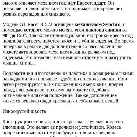
высоте отвечает механизм газлифт Евростандарт. Он
позволяет плавно опускаться и подниматься в кресле без
резких перепадов для сидящего.
Модель GT Racer B-522 оснащена
механизмом Synchro
, с
помощью которого можно менять
угол наклона спинки от
90° до 150°
. Для более индивидуальной настройки кресла под
пользователя регулируется также и глубина сиденья. Во время
перерыва в работе для дополнительного расслабления вы
можете активировать механизм качания рычагом под
сиденьем. Это позволит вам немного отдохнуть и разгрузить
мышцы спины.
Подлокотники изготовлены из пластика и оснащены мягкими
накладками, что повышает удобство в использовании. Они
легко регулируется в 3-х положениях: вверх-вниз, вперед-
назад, влево-вправо, поэтому вы можете подобрать
оптимальное для себя положение. Также дополнением
является вешалка сзади кресла для необходимых вещей.
Износоустойчивость
Конструкция основы данного кресала – лучевая опора из
алюминия. Это делает ее прочной и устойчивой. Колеса
прорезиненные, поэтому не будут оставлять следов на