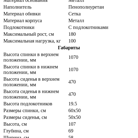
Материал основания
Металл
Наполнитель
Пенополиуретан
Материал обивки
Сетка
Материал корпуса
Металл
Подлокотники
С подлокотниками
Максимальный рост, см
180
Максимальная нагрузка, кг
100
Габариты
Высота спинки в верхнем
1070
положении, мм
Высота спинки в нижнем
1070
положении, мм
Высота сиденья в верхнем
470
положении, мм
Высота сиденья в нижнем
470
положении, мм
Высота подлокотников
19.5
Размеры спинки, см
60х50
Размеры сиденья, см
50х50
Высота, см
107
Глубина, см
69
Ширина, см
58