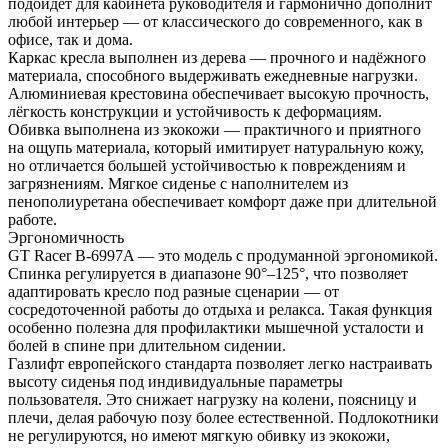
подойдёт для кабинета руководителя и гармонично дополнит
любой интерьер — от классического до современного, как в
офисе, так и дома.
Каркас кресла выполнен из дерева — прочного и надёжного
материала, способного выдерживать ежедневные нагрузки.
Алюминиевая крестовина обеспечивает высокую прочность,
лёгкость конструкции и устойчивость к деформациям.
Обивка выполнена из экокожи — практичного и приятного
на ощупь материала, который имитирует натуральную кожу,
но отличается большей устойчивостью к повреждениям и
загрязнениям. Мягкое сиденье с наполнителем из
пенополиуретана обеспечивает комфорт даже при длительной
работе.
Эргономичность
GT Racer B-6997A — это модель с продуманной эргономикой.
Спинка регулируется в диапазоне 90°–125°, что позволяет
адаптировать кресло под разные сценарии — от
сосредоточенной работы до отдыха и релакса. Такая функция
особенно полезна для профилактики мышечной усталости и
болей в спине при длительном сидении.
Газлифт европейского стандарта позволяет легко настраивать
высоту сиденья под индивидуальные параметры
пользователя. Это снижает нагрузку на колени, поясницу и
плечи, делая рабочую позу более естественной. Подлокотники
не регулируются, но имеют мягкую обивку из экокожи,