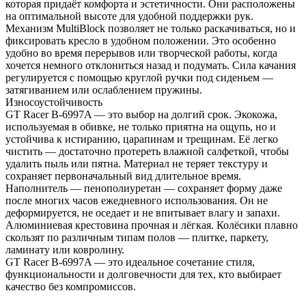
которая придаёт комфорта и эстетичности. Они расположены
на оптимальной высоте для удобной поддержки рук.
Механизм MultiBlock позволяет не только раскачиваться, но и
фиксировать кресло в удобном положении. Это особенно
удобно во время перерывов или творческой работы, когда
хочется немного отклониться назад и подумать. Сила качания
регулируется с помощью круглой ручки под сиденьем —
затягиванием или ослаблением пружины.
Износоустойчивость
GT Racer B-6997A — это выбор на долгий срок. Экокожа,
используемая в обивке, не только приятна на ощупь, но и
устойчива к истиранию, царапинам и трещинам. Её легко
чистить — достаточно протереть влажной салфеткой, чтобы
удалить пыль или пятна. Материал не теряет текстуру и
сохраняет первоначальный вид длительное время.
Наполнитель — пенополиуретан — сохраняет форму даже
после многих часов ежедневного использования. Он не
деформируется, не оседает и не впитывает влагу и запахи.
Алюминиевая крестовина прочная и лёгкая. Колёсики плавно
скользят по различным типам полов — плитке, паркету,
ламинату или ковролину.
GT Racer B-6997A — это идеальное сочетание стиля,
функциональности и долговечности для тех, кто выбирает
качество без компромиссов.