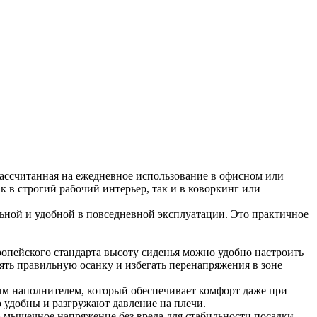
 рассчитанная на ежедневное использование в офисном или
 в строгий рабочий интерьер, так и в коворкинг или
ильной и удобной в повседневной эксплуатации. Это практичное
ропейского стандарта высоту сиденья можно удобно настроить
ять правильную осанку и избегать перенапряжения в зоне
ным наполнителем, который обеспечивает комфорт даже при
 удобны и разгружают давление на плечи.
ть мышечное напряжение без вреда для стабильности посадки.