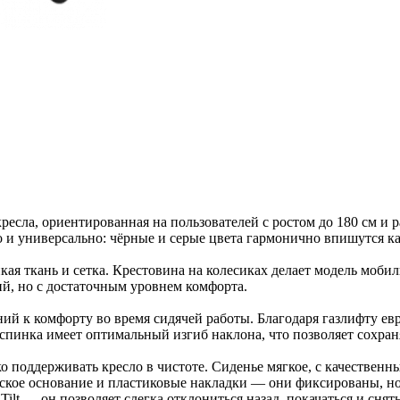
ресла, ориентированная на пользователей с ростом до 180 см и
и универсально: чёрные и серые цвета гармонично впишутся как
йкая ткань и сетка. Крестовина на колесиках делает модель моб
ий, но с достаточным уровнем комфорта.
ний к комфорту во время сидячей работы. Благодаря газлифту ев
пинка имеет оптимальный изгиб наклона, что позволяет сохран
ко поддерживать кресло в чистоте. Сиденье мягкое, с качествен
кое основание и пластиковые накладки — они фиксированы, но
ilt — он позволяет слегка отклониться назад, покачаться и сня