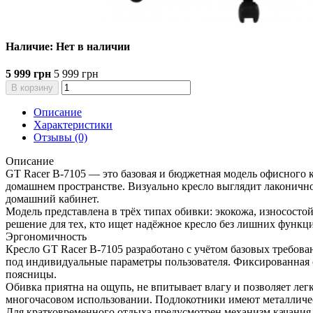
Наличие: Нет в наличии
5 999 грн
5 999 грн
В корзину
Описание
Характеристики
Отзывы (0)
Описание
GT Racer B-7105 — это базовая и бюджетная модель офисного к
домашнем пространстве. Визуально кресло выглядит лаконично 
домашний кабинет.
Модель представлена в трёх типах обивки: экокожа, износосто
решение для тех, кто ищет надёжное кресло без лишних функц
Эргономичность
Кресло GT Racer B-7105 разработано с учётом базовых требова
под индивидуальные параметры пользователя. Фиксированная с
поясницы.
Обивка приятна на ощупь, не впитывает влагу и позволяет лег
многочасовом использовании. Подлокотники имеют металличес
Для кратковременного отдыха предусмотрен механизм качания T