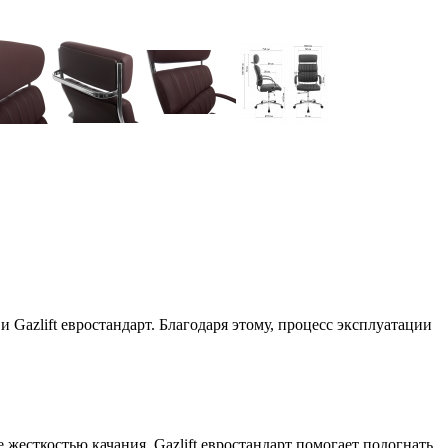
azlift евростандарт. Благодаря этому, процесс эксплуатации
 жесткостью качания. Gazlift евростандарт помогает подогнать