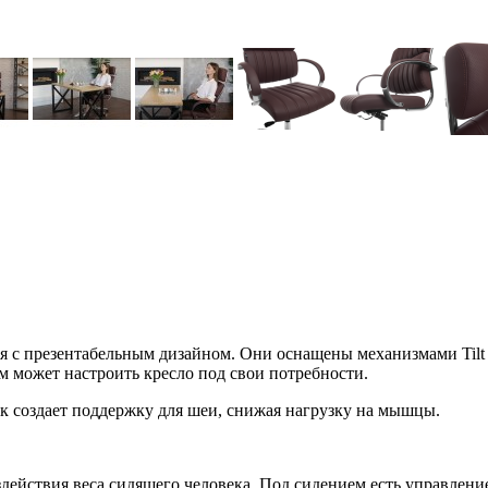
 презентабельным дизайном. Они оснащены механизмами Tilt и G
м может настроить кресло под свои потребности.
к создает поддержку для шеи, снижая нагрузку на мышцы.
оздействия веса сидящего человека. Под сидением есть управление