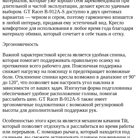
материалов, которые уже хорошо себя зарекомендовали при
длительной и частой эксплуатации, делают кресло удачным
выбором. GT Racer B-912A-S доступно в двух цветовых
вариантах — черном и сером, поэтому гармонично впишется
в любой интерьер, придавая ему эстетичный вид. Кресло
комфортное для использования в любое время года благодаря
материалу обивки, который сочетает в себе ткань и сетку.
Эргономичность
Важной характеристикой кресла является удобная спинка,
которая помогает поддерживать правильную осанку на
протяжении всего рабочего дня. Поясничная поддержка
снижает нагрузку на поясницу и предотвращает возможные
боли. Отклонение спинки кресла возможно в диапазоне от 90°
до 120°, что позволяет вам настроить угол наклона в
зависимости от ваших задач. Изогнутая форма подголовника
обеспечивает удобное расположение головы, помогая
расслабить шею. GT Racer B-912A-S также имеет
эргономичные подлокотники с возможной регулировкой
высоты для дополнительной поддержки рук.
Особенностью этого кресла является механизм качания Tilt,
который позволяет отдохнуть и расслабиться во время работы
или перерывов. С помощью рычага, который находится под
сиденьем, вы сможете активировать плавное покачивание и