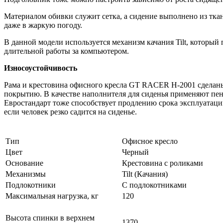
Материалом обивки служит сетка, а сидение выполнено из ткан
даже в жаркую погоду.
В данной модели используется механизм качания Tilt, который п
длительной работы за компьютером.
Износоустойчивость
Рама и крестовина офисного кресла GT RACER H-2001 сделаны
покрытию. В качестве наполнителя для сиденья применяют пе
Евростандарт тоже способствует продлению срока эксплуатации
если человек резко садится на сиденье.
Тип
Офисное кресло
Цвет
Черный
Основание
Крестовина с роликами
Механизмы
Tilt (Качания)
Подлокотники
С подлокотниками
Максимальная нагрузка, кг
120
Высота спинки в верхнем
1370