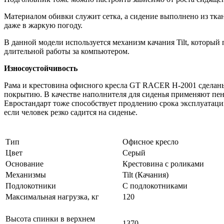
Материалом обивки служит сетка, а сидение выполнено из ткан
даже в жаркую погоду.
В данной модели используется механизм качания Tilt, который п
длительной работы за компьютером.
Износоустойчивость
Рама и крестовина офисного кресла GT RACER H-2001 сделаны
покрытию. В качестве наполнителя для сиденья применяют пе
Евростандарт тоже способствует продлению срока эксплуатации
если человек резко садится на сиденье.
Тип
Офисное кресло
Цвет
Серый
Основание
Крестовина с роликами
Механизмы
Tilt (Качания)
Подлокотники
С подлокотниками
Максимальная нагрузка, кг
120
Высота спинки в верхнем
1370