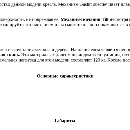
тво данной модели кресла. Механизм Gaslift обеспечивает пла
поверхности, не повреждая ее.
Механизм качания Tilt
несмотря н
активируйте этот механизм и вы сможете плавно покачиваться в
влен из сочетания металла и дерева. Наполнителем является пе
ая ткань.
Эти материалы с долгим периодом эксплуатации, поэт
льная нагрузка для этой модели составляет 120 кг. Кресло пост
Основные характеристики
Габариты