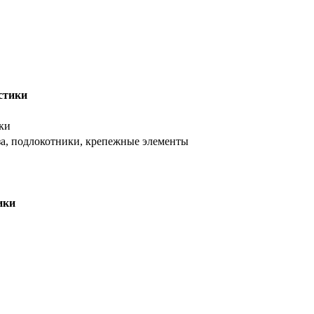
стики
ки
аза, подлокотники, крепежные элементы
ики