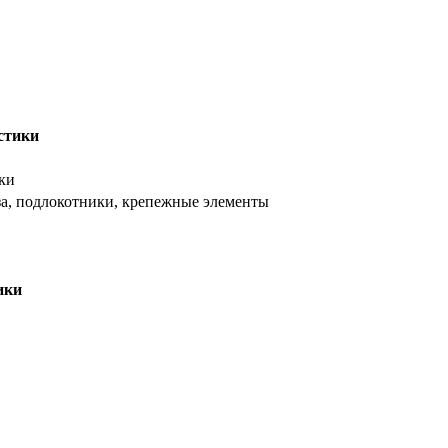
стики
ки
аза, подлокотники, крепежные элементы
ики