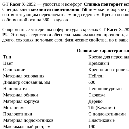
GT Racer X-2852 — удобство и комфорт.
Спинка повторяет ес
Специальный
механизм покачивания Tilt
поможет в борьбе с
соответствующим переключателем под сиденьем. Кресло оснаще
собственной оси на 360 градусов.
Современные материалы и фурнитура в креслах GT Racer X-285
PU
. Эти характеристики обеспечат максимальную прочность, а
долго, сохраняя не только свои физические свойства, но и ваше
Основные характеристи
Тип
Кресла для персонал
Цвет
Кремовый
Основание
Крестовина с ролик
Материал основания
Нейлон
Диаметр основания, мм
600
Наполнитель
Пенополиуретан
Материал обивки
Экокожа
Материал корпуса
Дерево
Механизмы
Tilt (Качания)
Подлокотники
С подлокотниками
Материал подлокотников
Пластиковые
Максимальный рост, см
190