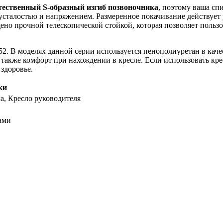
тественный S-образный изгиб позвоночника
, поэтому ваша сп
 усталостью и напряжением. Размеренное покачивание действуе
но прочной телескопической стойкой, которая позволяет пользов
2. В моделях данной серии используется пенополиуретан в каче
 также комфорт при нахождении в кресле. Если использовать кр
 здоровье.
ки
а, Кресло руководителя
ами