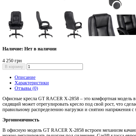
Наличие: Нет в наличии
4 250 грн
В корзину
Описание
Характеристики
Отзывы (0)
Офисные кресла GT RACER X-2858 – это комфортная модель в 
сидящий может отрегулировать кресло под свой рост, что сдел
правильному распределению нагрузки и снятию напряжения с
Эргономичность
В офисную модель GT RACER X-2858 встроен механизм качания T
можно регулировать рычагом под сидением. Gaslift класса евро