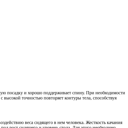
ую посадку и хорошо поддерживает спину. При необходимости
 с высокой точностью повторяет контуры тела, способствуя
оздействию веса сидящего в нем человека. Жесткость качания
 под рост сидящего и уровень стола. Для этого необходимо