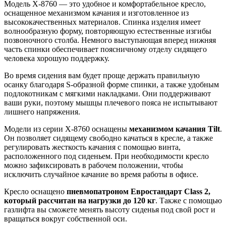
Модель X-8760 — это удобное и комфортабельное кресло,
оснащенное механизмом качания и изготовленное из
высококачественных материалов. Спинка изделия имеет
волнообразную форму, повторяющую естественные изгибы
позвоночного столба. Немного выступающая вперед нижняя
часть спинки обеспечивает поясничному отделу сидящего
человека хорошую поддержку.
Во время сидения вам будет проще держать правильную
осанку благодаря S-образной форме спинки, а также удобным
подлокотникам с мягкими накладками. Они поддерживают
ваши руки, поэтому мышцы плечевого пояса не испытывают
лишнего напряжения.
Модели из серии X-8760 оснащены
механизмом качания Tilt
.
Он позволяет сидящему свободно качаться в кресле, а также
регулировать жесткость качания с помощью винта,
расположенного под сиденьем. При необходимости кресло
можно зафиксировать в рабочем положении, чтобы
исключить случайное качание во время работы в офисе.
Кресло оснащено
пневмопатроном Евростандарт Class 2,
который рассчитан на нагрузки до 120 кг
. Также с помощью
газлифта вы сможете менять высоту сиденья под свой рост и
вращаться вокруг собственной оси.